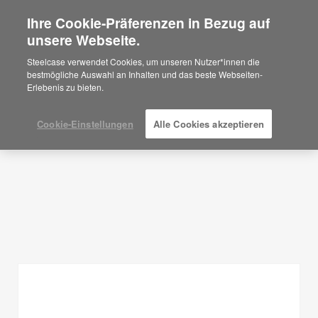
Ihre Cookie-Präferenzen in Bezug auf
×
Are you in United States?
unsere Webseite.
Planungsideen
Would you like to see Products we sell in
Steelcase verwendet Cookies, um unseren Nutzer*innen die
your region?
bestmögliche Auswahl an Inhalten und das beste Webseiten-
FILTER ANZEIGEN
Erlebenis zu bieten.
Americas
English
Español
Cookie-Einstellungen
Alle Cookies akzeptieren