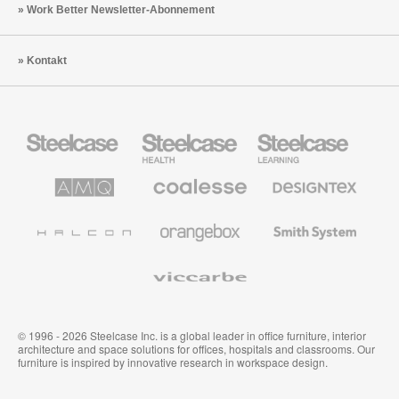
Work Better Newsletter-Abonnement
Kontakt
Steelcase
Steelcase
Steelcase
Büromöbel
Health
Education
Möbel
AMQ
Coalesse
Designtex
Solutions
Büromöbel
Textilien
und
Wandverkleidung
Halcon
Orangebox
Smith
System
Viccarbe
© 1996 - 2026 Steelcase Inc. is a global leader in office furniture, interior
architecture and space solutions for offices, hospitals and classrooms. Our
furniture is inspired by innovative research in workspace design.