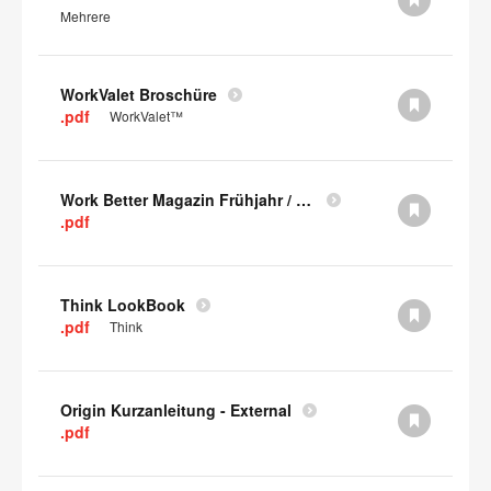
Mehrere
WorkValet Broschüre
.pdf
WorkValet™
Work Better Magazin Frühjahr / Sommer 2023 (PDF)
.pdf
Think LookBook
.pdf
Think
Origin Kurzanleitung - External
.pdf