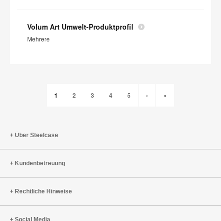
Volum Art Umwelt-Produktprofil
Mehrere
1
2
3
4
5
›
»
Über Steelcase
Kundenbetreuung
Rechtliche Hinweise
Social Media