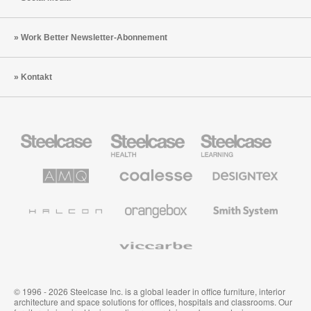
Work Better Newsletter-Abonnement
Kontakt
Steelcase
Steelcase
Steelcase
Büromöbel
Health
Education
Möbel
AMQ
Coalesse
Designtex
Solutions
Büromöbel
Textilien
und
Wandverkleidung
Halcon
Orangebox
Smith
System
Viccarbe
© 1996 - 2026 Steelcase Inc. is a global leader in office furniture, interior
architecture and space solutions for offices, hospitals and classrooms. Our