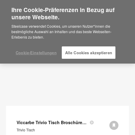
Ihre Cookie-Präferenzen in Bezug auf
×
Are you in United States?
unsere Webseite.
Dokumente
Would you like to see Products we sell in
Steelcase verwendet Cookies, um unseren Nutzer*innen die
your region?
bestmögliche Auswahl an Inhalten und das beste Webseiten-
FILTER ANZEIGEN
Erlebenis zu bieten.
Americas
English
Español
Cookie-Einstellungen
Alle Cookies akzeptieren
Viccarbe Trivio Tisch Broschüre (auf Englisch)
Trivio Tisch