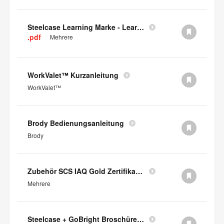
Steelcase Learning Marke - Learning Book PDF
.pdf
Mehrere
WorkValet™ Kurzanleitung
WorkValet™
Brody Bedienungsanleitung
Brody
Zubehör SCS IAQ Gold Zertifikat (auf Englisch)
Mehrere
Steelcase + GoBright Broschüre (auf englisch)