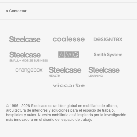
Contactar
Mobiliario
Mobiliario
Textiles
Steelcase
Premium
de
de
Designtex
Coalesse
Steelcase
AMQ
Mobiliario
Small
Solutions
de
Business
Smith
System
Mobiliario
Mobiliario
Mobiliario
de
para
para
Orangebox
Industria
Educación
Médica
de
Viccarbe
de
Steelcase
Steelcase
© 1996 - 2026 Steelcase es un líder global en mobiliario de oficina,
arquitectura de interiores y soluciones para el espacio de trabajo,
hospitales y aulas. Nuestro mobiliario está inspirado por la investigación
más innovadora en el diseño del espacio de trabajo.