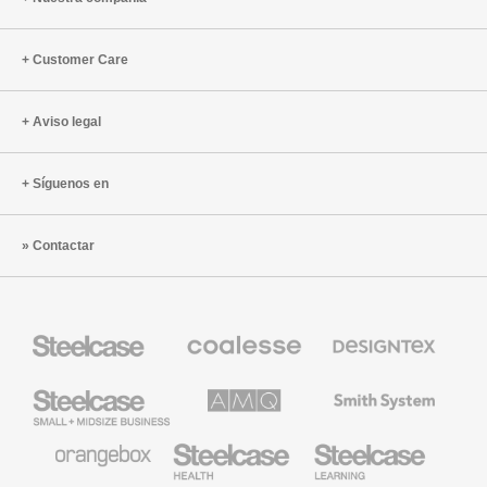
Customer Care
Aviso legal
Síguenos en
Contactar
Mobiliario
Mobiliario
Textiles
Steelcase
Premium
de
de
Designtex
Coalesse
Steelcase
AMQ
Mobiliario
Small
Solutions
de
Business
Smith
System
Mobiliario
Mobiliario
Mobiliario
de
para
para
Orangebox
Industria
Educación