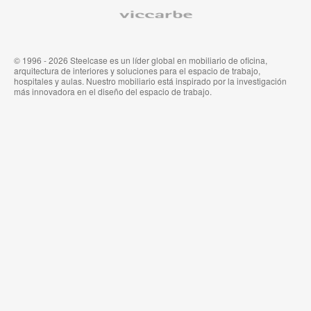
Médica
de
Viccarbe
de
Steelcase
Steelcase
© 1996 - 2026 Steelcase es un líder global en mobiliario de oficina,
arquitectura de interiores y soluciones para el espacio de trabajo,
hospitales y aulas. Nuestro mobiliario está inspirado por la investigación
más innovadora en el diseño del espacio de trabajo.