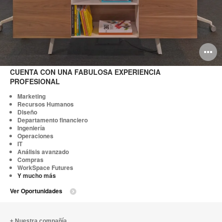
O
i
CUENTA CON UNA FABULOSA EXPERIENCIA
PROFESIONAL
to
Marketing
Recursos Humanos
Diseño
Departamento financiero
Ingeniería
Operaciones
IT
Análisis avanzado
Compras
WorkSpace Futures
Y mucho más
Ver Oportunidades
Nuestra compañía