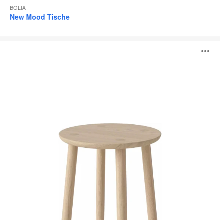
BOLIA
New Mood Tische
Forest
B
Tische
ö