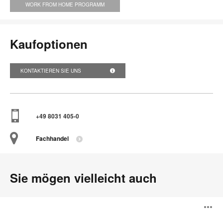
WORK FROM HOME PROGRAMM
Kaufoptionen
KONTAKTIEREN SIE UNS
+49 8031 405-0
Fachhandel
Sie mögen vielleicht auch
New
B
Mood
Tische