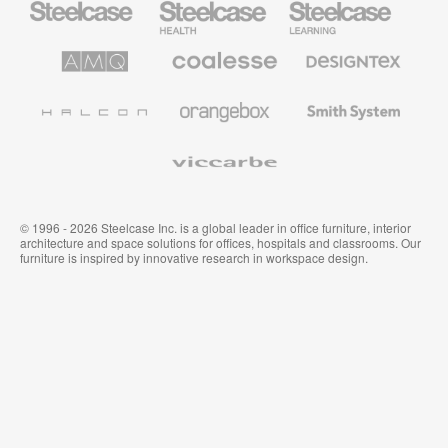
Büromöbel
Health
Education
Möbel
AMQ
Coalesse
Designtex
Solutions
Büromöbel
Textilien
und
Wandverkleidung
Halcon
Orangebox
Smith
System
Viccarbe
© 1996 - 2026 Steelcase Inc. is a global leader in office furniture, interior
architecture and space solutions for offices, hospitals and classrooms. Our
furniture is inspired by innovative research in workspace design.