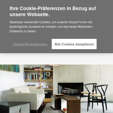
Ihre Cookie-Präferenzen in Bezug auf
×
Are you in United States?
unsere Webseite.
Would you like to see Products we sell in
Steelcase verwendet Cookies, um unseren Nutzer*innen die
your region?
bestmögliche Auswahl an Inhalten und das beste Webseiten-
Erlebenis zu bieten.
Americas
English
Español
Cookie-Einstellungen
Alle Cookies akzeptieren