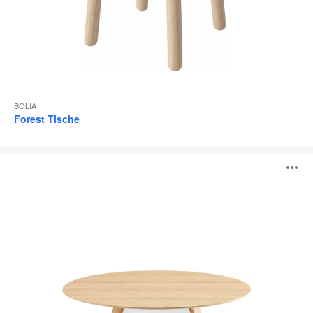
BOLIA
Forest Tische
Trivio
B
Tisch
ö