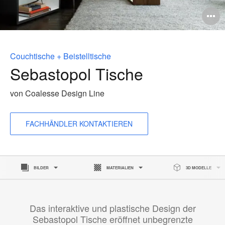
B
ö
Couchtische + Beistelltische
Sebastopol Tische
von Coalesse Design Line
FACHHÄNDLER KONTAKTIEREN
BILDER
MATERIALIEN
3D MODELLE
Das interaktive und plastische Design der
Sebastopol Tische eröffnet unbegrenzte