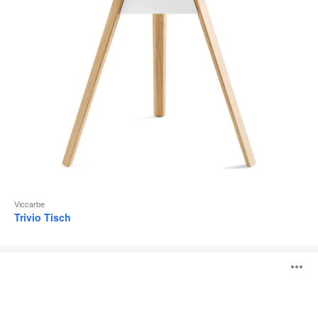
Viccarbe
Trivio Tisch
Giro
B
ö