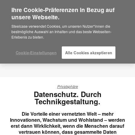
Ihre Cookie-Präferenzen in Bezug auf
×
Are you in United States?
unsere Webseite.
Would you like to see Products we sell in
Steelcase verwendet Cookies, um unseren Nutzer*innen die
your region?
bestmögliche Auswahl an Inhalten und das beste Webseiten-
Erlebenis zu bieten.
Americas
English
Español
Cookie-Einstellungen
Alle Cookies akzeptieren
Privatsphäre
Datenschutz. Durch
Technikgestaltung.
Die Vorteile einer vernetzten Welt – mehr
Innovationen, Wachstum und Wohlstand – werden
erst dann Wirklichkeit, wenn die Menschen darauf
vertrauen können, dass gesammelte Daten