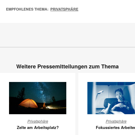
EMPFOHLENES THEMA:
PRIVATSPHÄRE
Weitere Pressemitteilungen zum Thema
Zelte
Fokussie
Privatsphäre
Privatsphäre
am
Arbeiten
Zelte am Arbeitsplatz?
Fokussiertes Arbeite
Arbeitsplatz?