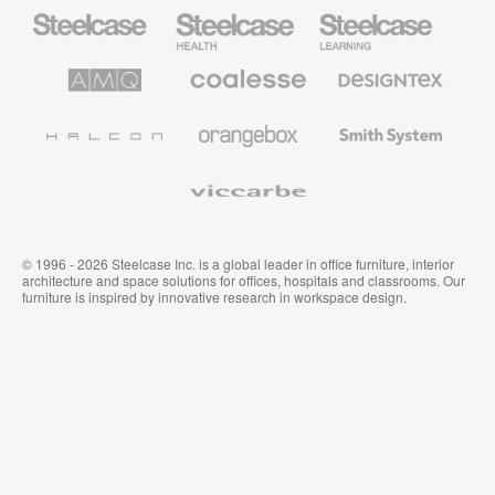
Steelcase
Steelcase
Steelcase
Büromöbel
Health
Education
Möbel
AMQ
Coalesse
Designtex
Solutions
Büromöbel
Textilien
und
Wandverkleidung
Halcon
Orangebox
Smith
System
Viccarbe
© 1996 - 2026 Steelcase Inc. is a global leader in office furniture, interior
architecture and space solutions for offices, hospitals and classrooms. Our
furniture is inspired by innovative research in workspace design.