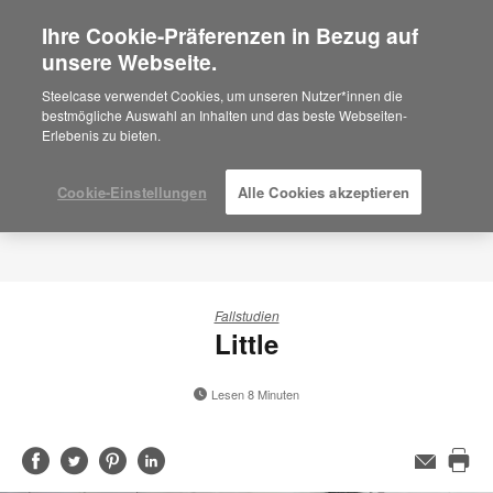
Ihre Cookie-Präferenzen in Bezug auf
×
Are you in United States?
unsere Webseite.
Would you like to see Products we sell in
Steelcase verwendet Cookies, um unseren Nutzer*innen die
your region?
bestmögliche Auswahl an Inhalten und das beste Webseiten-
Erlebenis zu bieten.
Americas
English
Español
Cookie-Einstellungen
Alle Cookies akzeptieren
Fallstudien
Little
Lesen 8 Minuten
Auf
Auf
Auf
Auf
E-
Mail-
Die
Facebook
Twitter
Pinterest
LinkedIn