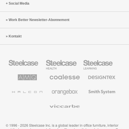
Social Media
Work Better Newsletter-Abonnement
Kontakt
Steelcase
Steelcase
Steelcase
Büromöbel
Health
Education
Möbel
AMQ
Coalesse
Designtex
Solutions
Büromöbel
Textilien
und
Wandverkleidung
Halcon
Orangebox
Smith
System
Viccarbe
© 1996 - 2026 Steelcase Inc. is a global leader in office furniture, interior