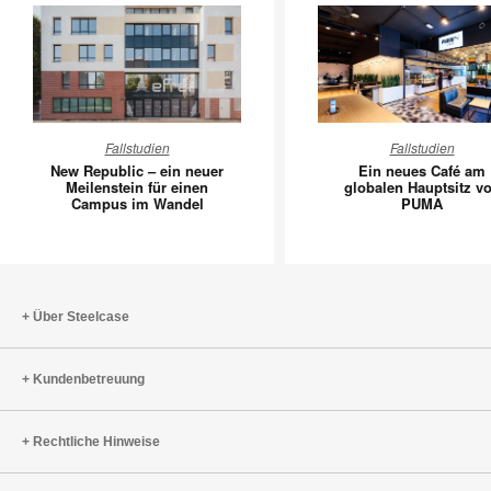
New
Ein
Fallstudien
Fallstudien
Republic
neues
New Republic – ein neuer
Ein neues Café am
–
Café
Meilenstein für einen
globalen Hauptsitz v
Campus im Wandel
PUMA
ein
am
neuer
globalen
Meilenstein
Hauptsit
für
von
einen
PUMA
Über Steelcase
Campus
im
Kundenbetreuung
Wandel
Rechtliche Hinweise