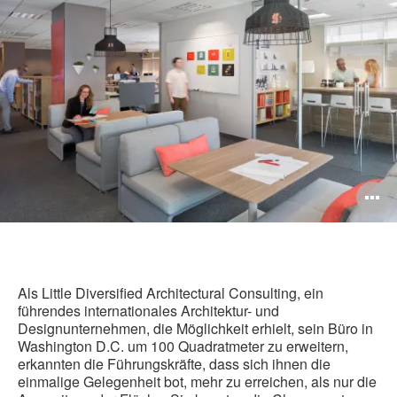
Adresse
Sei
teilen
teilen
teilen
teilen
dru
B
ö
Als Little Diversified Architectural Consulting, ein
führendes internationales Architektur- und
Designunternehmen, die Möglichkeit erhielt, sein Büro in
Washington D.C. um 100 Quadratmeter zu erweitern,
erkannten die Führungskräfte, dass sich ihnen die
einmalige Gelegenheit bot, mehr zu erreichen, als nur die