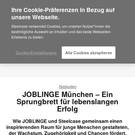
Ihre Cookie-Präferenzen in Bezug auf
×
Are you in United States?
unsere Webseite.
Would you like to see Products we sell in
Steelcase verwendet Cookies, um unseren Nutzer*innen die
your region?
bestmögliche Auswahl an Inhalten und das beste Webseiten-
Erlebenis zu bieten.
Americas
English
Español
Cookie-Einstellungen
Alle Cookies akzeptieren
Fallstudien
JOBLINGE München – Ein
Sprungbrett für lebenslangen
Erfolg
Wie JOBLINGE und Steelcase gemeinsam einen
inspirierenden Raum für junge Menschen gestalteten,
der Wachstum, Zugehörigkeit und Chancen fördert.