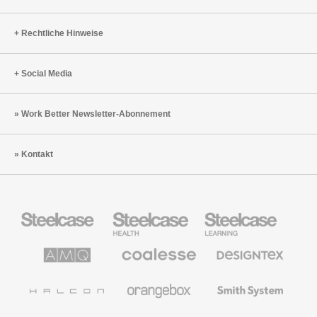
Rechtliche Hinweise
Social Media
Work Better Newsletter-Abonnement
Kontakt
Steelcase
Steelcase
Steelcase
Büromöbel
Health
Education
Möbel
AMQ
Coalesse
Designtex
Solutions
Büromöbel
Textilien
und
Wandverkleidung
Halcon
Orangebox
Smith
System
Viccarbe