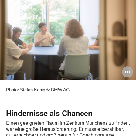
B
ö
Photo: Stefan König © BMW AG
Hindernisse als Chancen
Einen geeigneten Raum im Zentrum Münchens zu finden,
war eine große Herausforderung. Er musste bezahlbar,
gut erreichbar und groß genug für Coachingräume,