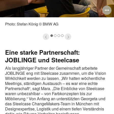
ildbeschreibung
B
ffnen
ö
Photo: Stefan König © BMW AG
1
2
3
4
Eine starke Partnerschaft:
JOBLINGE und Steelcase
Als langjähriger Partner der Gemeinschaft arbeitete
JOBLINGE eng mit Steelcase zusammen, um die Vision
Wirklichkeit werden zu lassen. „Wir hatten wöchentliche
Meetings, ständigen Austausch – es war eine echte
Partnerschaft“, sagt Mara. „Die Einblicke von Steelcase
waren unbezahlbar – von Farbkonzepten bis zur
Möblierung.“ Von Anfang an unterstützten Georgeta und
das Steelcase ChangeMakers-Team in München mit
Designexpertise, Logistik und einem tiefen Verständnis
dafür, wie Räume Verhalten beeinflussen.