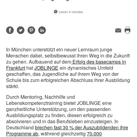
Lesen 4 minutes
Auf
Auf
Auf
Auf
E-
Mail-
Die
Facebook
Twitter
Pinterest
LinkedIn
Adresse
Sei
teilen
teilen
teilen
teilen
In München unterstützt ein neuer Lernraum junge
dru
Menschen dabei, selbstbewusst ihren Weg in die Zukunft
zu gehen. Aufbauend auf dem
Erfolg des basecamps in
Frankfurt
hat
JOBLINGE
ein dynamisches Umfeld
geschaffen, das Jugendliche auf ihrem Weg von der
Schule bis zum erfolgreichen Abschluss ihrer Ausbildung
stärkt.
Durch Mentoring, Nachhilfe und
Lebenskompetenztraining bietet JOBLINGE eine
ganzheitliche Unterstützung, um den passenden
Ausbildungsplatz zu finden, diesen erfolgreich zu
absolvieren und in das Berufsleben einzusteigen. In
Deutschland
brechen fast 30 % der Auszubildenden ihre
Programme ab
, während gleichzeitig
70.000