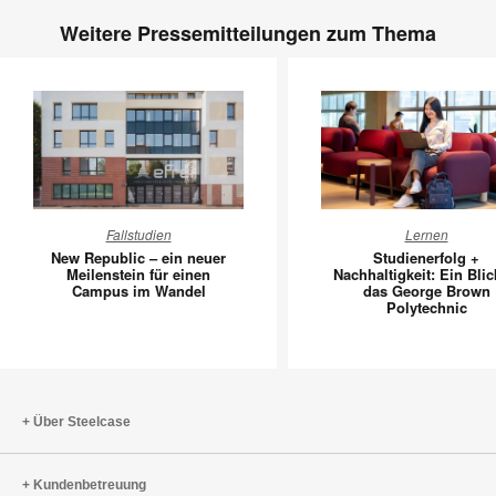
Weitere Pressemitteilungen zum Thema
New
Studiene
Fallstudien
Lernen
Republic
+
New Republic – ein neuer
Studienerfolg +
–
Nachhalti
Meilenstein für einen
Nachhaltigkeit: Ein Blic
Campus im Wandel
das George Brown
ein
Ein
Polytechnic
neuer
Blick
Meilenstein
in
für
das
einen
George
Campus
Brown
Über Steelcase
im
Polytech
Wandel
Kundenbetreuung