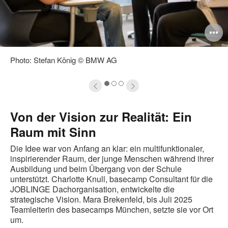
ildbeschreibung
B
ffnen
ö
Photo: Stefan König © BMW AG
1
2
3
Von der Vision zur Realität: Ein
Raum mit Sinn
Die Idee war von Anfang an klar: ein multifunktionaler,
inspirierender Raum, der junge Menschen während ihrer
Ausbildung und beim Übergang von der Schule
unterstützt. Charlotte Knull, basecamp Consultant für die
JOBLINGE Dachorganisation, entwickelte die
strategische Vision. Mara Brekenfeld, bis Juli 2025
Teamleiterin des basecamps München, setzte sie vor Ort
um.