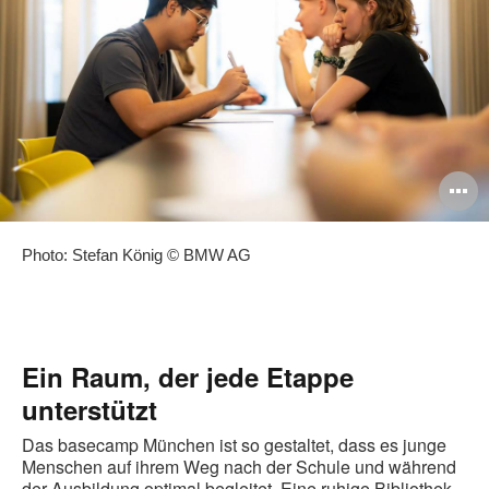
B
ö
Photo: Stefan König © BMW AG
Ein Raum, der jede Etappe
unterstützt
Das basecamp München ist so gestaltet, dass es junge
Menschen auf ihrem Weg nach der Schule und während
der Ausbildung optimal begleitet. Eine ruhige Bibliothek