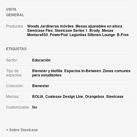
VISTA
GENERAL
Productos
Woods Jardineras móviles
,
Mesas ajustables en altura
Steelcase Flex
,
Steelcase Series 1
,
Brody
,
Mesas
Montara650
,
PowerPod
,
Lagunitas Sillones Lounge
,
B-Free
ETIQUETAS
Sector:
Educación
Tipo de
Bienstar y biofilia
,
Espacios In-Between
,
Zonas comunes
espacios:
para estudiantes
Colección:
Bienestar
Marcas:
BOLIA
,
Coalesse Design Line
,
Orangebox
,
Steelcase
Customizable
No
Sobre Steelcase