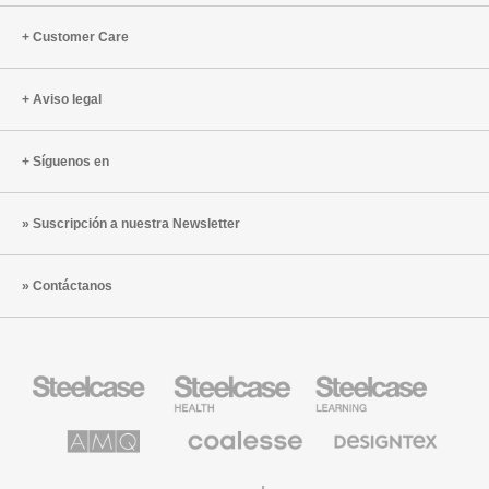
Customer Care
Aviso legal
Síguenos en
Suscripción a nuestra Newsletter
Contáctanos
Mobiliario
Mobiliario
Mobiliario
Steelcase
para
para
sanidad
educación
de
de
AMQ
Mobiliario
Textiles
Steelcase
Steelcase
Solutions
premium
de
de
Designtex
Coalesse
Halcon
Orangebox
Smith