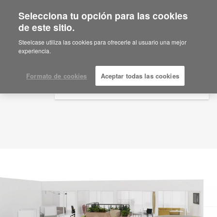
Selecciona tu opción para las cookies
×
Are you in United States?
de este sitio.
Idea de planificación
ID: DQ5ZR6TH
Would you like to see Products we sell in
Steelcase utiliza las cookies para ofrecerle al usuario una mejor
your region?
experiencia.
Americas
English
Formato de cookies
Aceptar todas las cookies
Español