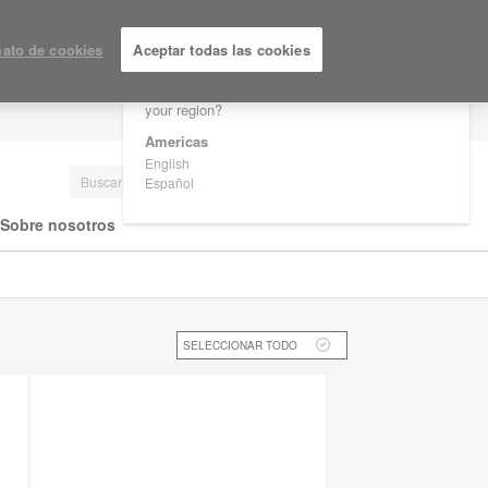
×
Are you in United States?
ato de cookies
Aceptar todas las cookies
Would you like to see Products we sell in
your region?
LOGIN / REGISTRARSE
Americas
English
Español
Sobre nosotros
SELECCIONAR TODO