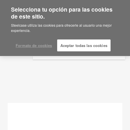
Selecciona tu opción para las cookies
×
Are you in United States?
de este sitio.
Ideas de planificación
Would you like to see Products we sell in
Steelcase utiliza las cookies para ofrecerle al usuario una mejor
your region?
experiencia.
MOSTRAR FILTROS
Americas
English
Formato de cookies
Aceptar todas las cookies
Español