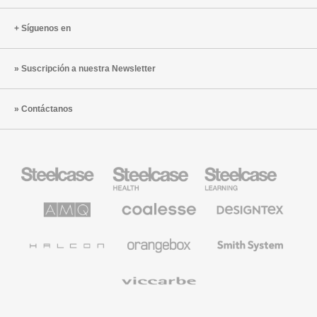
Síguenos en
Suscripción a nuestra Newsletter
Contáctanos
Mobiliario
Mobiliario
Mobiliario
Steelcase
para
para
sanidad
educación
de
de
AMQ
Mobiliario
Textiles
Steelcase
Steelcase
Solutions
premium
de
de
Designtex
Coalesse
Halcon
Orangebox
Smith
System
Viccarbe