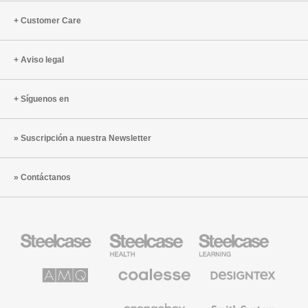
Customer Care
Aviso legal
Síguenos en
Suscripción a nuestra Newsletter
Contáctanos
Mobiliario
Mobiliario
Mobiliario
Steelcase
para
para
sanidad
educación
de
de
AMQ
Mobiliario
Textiles
Steelcase
Steelcase
Solutions
premium
de
de
Designtex
Coalesse
Halcon
Orangebox
Smith