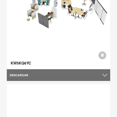
KW5KQ6YC
DESCARGAR