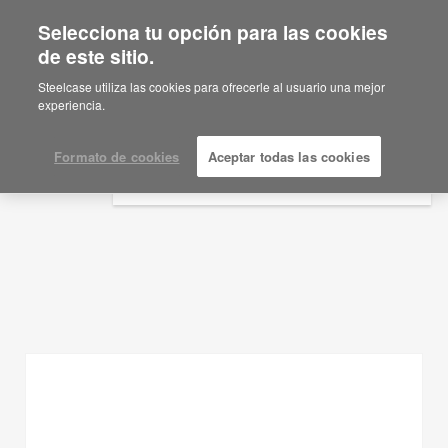
Selecciona tu opción para las cookies
×
Are you in United States?
de este sitio.
Ideas de planificación
Would you like to see Products we sell in
Steelcase utiliza las cookies para ofrecerle al usuario una mejor
your region?
experiencia.
MOSTRAR FILTROS
Americas
English
Formato de cookies
Aceptar todas las cookies
Español