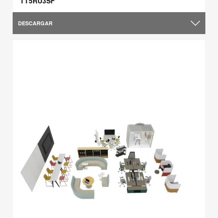
TT5RU3SF
DESCARGAR