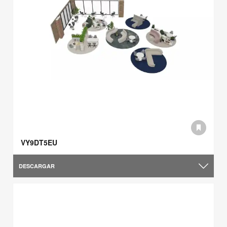
VY9DT5EU
DESCARGAR