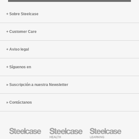
Sobre Steelcase
Customer Care
Aviso legal
Síguenos en
Suscripción a nuestra Newsletter
Contáctanos
Mobiliario
Mobiliario
Mobiliario
Steelcase
para
para
sanidad
educación