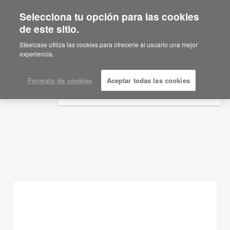
Selecciona tu opción para las cookies
×
Are you in United States?
de este sitio.
Ideas de planificación
Would you like to see Products we sell in
Steelcase utiliza las cookies para ofrecerle al usuario una mejor
your region?
experiencia.
MOSTRAR FILTROS
Americas
English
Formato de cookies
Aceptar todas las cookies
Español