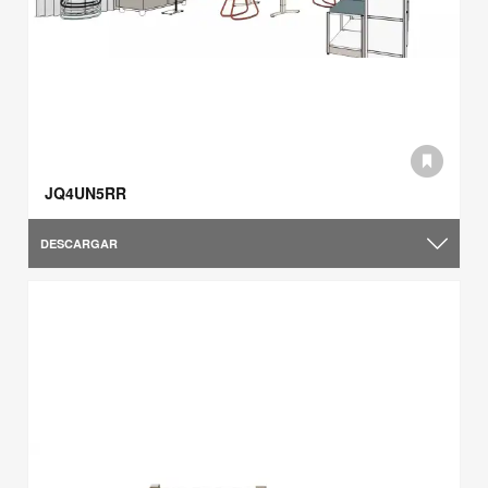
JQ4UN5RR
DESCARGAR