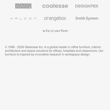
de
de
AMQ
Mobiliario
Textiles
Steelcase
Steelcase
Solutions
premium
de
de
Designtex
Coalesse
Halcon
Orangebox
Smith
System
Viccarbe
© 1996 - 2026 Steelcase Inc. is a global leader in office furniture, interior
architecture and space solutions for offices, hospitals and classrooms. Our
furniture is inspired by innovative research in workspace design.