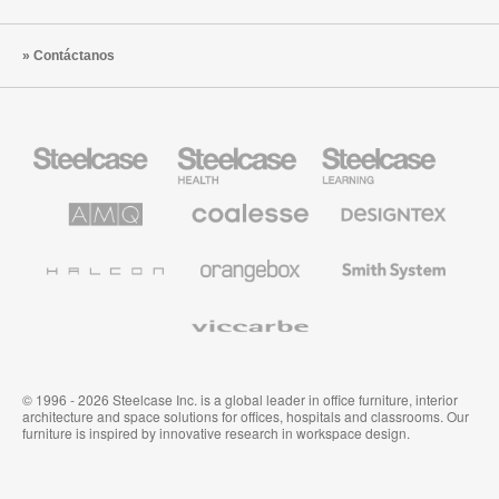
Contáctanos
Mobiliario
Mobiliario
Mobiliario
Steelcase
para
para
sanidad
educación
de
de
AMQ
Mobiliario
Textiles
Steelcase
Steelcase
Solutions
premium
de
de
Designtex
Coalesse
Halcon
Orangebox
Smith
System
Viccarbe
© 1996 - 2026 Steelcase Inc. is a global leader in office furniture, interior
architecture and space solutions for offices, hospitals and classrooms. Our
furniture is inspired by innovative research in workspace design.