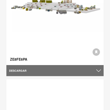
ZE8FE6PA
DESCARGAR