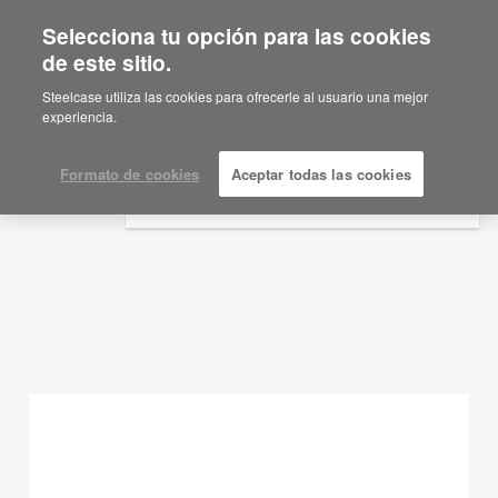
Selecciona tu opción para las cookies
×
Are you in United States?
de este sitio.
Ideas de planificación
Would you like to see Products we sell in
Steelcase utiliza las cookies para ofrecerle al usuario una mejor
your region?
experiencia.
MOSTRAR FILTROS
Americas
English
Formato de cookies
Aceptar todas las cookies
Español