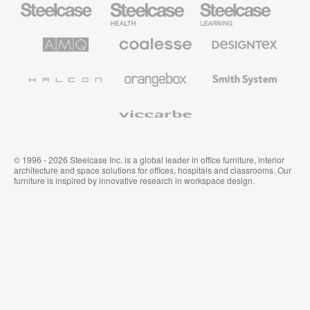
Steelcase
para
para
sanidad
educación
de
de
AMQ
Mobiliario
Textiles
Steelcase
Steelcase
Solutions
premium
de
de
Designtex
Coalesse
Halcon
Orangebox
Smith
System
Viccarbe
© 1996 - 2026 Steelcase Inc. is a global leader in office furniture, interior
architecture and space solutions for offices, hospitals and classrooms. Our
furniture is inspired by innovative research in workspace design.