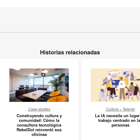
Historias relacionadas
Construyendo
La
Case studies
Cultura + Talento
cultura
IA
Construyendo cultura y
La IA necesita un lugar
y
necesita
comunidad: Cómo la
trabajo centrado en l
consultora tecnológica
personas
comunidad:
un
RebelDot reinventó sus
Cómo
lugar
oficinas