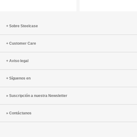
la
de
consultora
trabajo
tecnológica
centrado
RebelDot
en
Sobre Steelcase
reinventó
las
sus
persona
oficinas
Customer Care
Aviso legal
Síguenos en
Suscripción a nuestra Newsletter
Contáctanos
Mobiliario
Mobiliario
Mobiliario