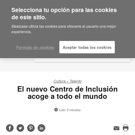
Selecciona tu opción para las cookies
×
Are you in United States?
de este sitio.
Would you like to see Products we sell in
Steelcase utiliza las cookies para ofrecerle al usuario una mejor
your region?
experiencia.
Americas
English
Formato de cookies
Aceptar todas las cookies
Español
Cultura + Talento
El nuevo Centro de Inclusión
acoge a todo el mundo
Leer 3 minutos
Compartir
Compartir
Compartir
Compartir
Correo
electrónico
Imp