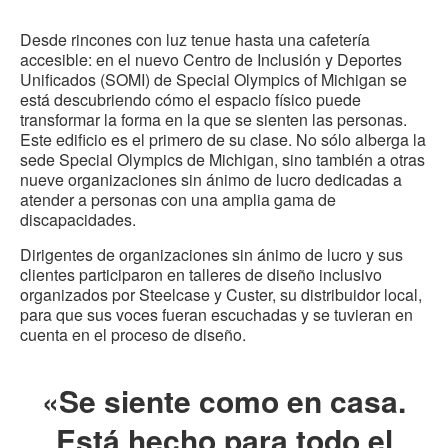
en
en
en
en
est
Facebook
Twitter
Pinterest
Linked-
Desde rincones con luz tenue hasta una cafetería
pág
in
accesible: en el nuevo Centro de Inclusión y Deportes
Unificados (SOMI) de Special Olympics of Michigan se
está descubriendo cómo el espacio físico puede
transformar la forma en la que se sienten las personas.
Este edificio es el primero de su clase. No sólo alberga la
sede Special Olympics de Michigan, sino también a otras
nueve organizaciones sin ánimo de lucro dedicadas a
atender a personas con una amplia gama de
discapacidades.
Dirigentes de organizaciones sin ánimo de lucro y sus
clientes participaron en talleres de diseño inclusivo
organizados por Steelcase y Custer, su distribuidor local,
para que sus voces fueran escuchadas y se tuvieran en
cuenta en el proceso de diseño.
«Se siente como en casa.
Está hecho para todo el