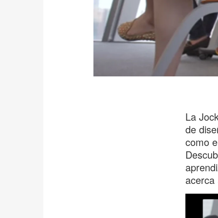
La Jock
de dise
como el
Descubr
aprendi
acerca 