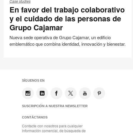
favor
Case studies
En favor del trabajo colaborativo
del
trabajo
y el cuidado de las personas de
colaborativo
Grupo Cajamar
y
el
Nueva sede operativa de Grupo Cajamar, un edificio
cuidado
emblemático que combina identidad, innovación y bienestar.
de
las
personas
de
Grupo
SÍGUENOS EN
Cajamar
SUSCRIPCIÓN A NUESTRA NEWSLETTER
CONTÁCTANOS
Contacte con nosotros para cualquier
información comercial, de búsqueda de