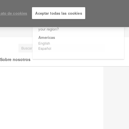
×
Are you in United States?
ato de cookies
Aceptar todas las cookies
Would you like to see Products we sell in
your region?
LOGIN / REGISTRARSE
Americas
English
Español
Sobre nosotros