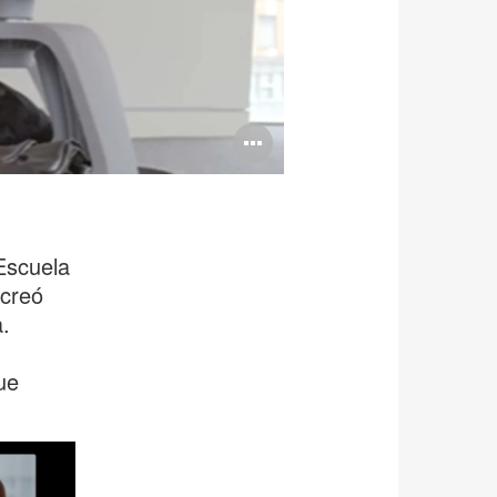
Abrir
imagen
Escuela
 creó
.
ue