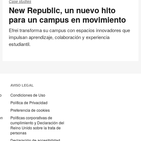
Republic,
Case studies
New Republic, un nuevo hito
un
nuevo
para un campus en movimiento
hito
para
Efrei transforma su campus con espacios innovadores que
impulsan aprendizaje, colaboración y experiencia
un
estudiantil.
campus
en
movimiento
AVISO LEGAL
b
Condiciones de Uso
Política de Privacidad
Preferencia de cookies
en
Políticas corporativas de
cumplimiento y Declaración del
Reino Unido sobre la trata de
personas
Declaración de accesibilidad