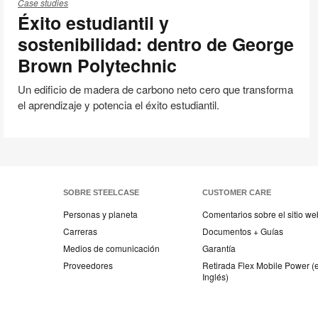
estudiantil
Case studies
Éxito estudiantil y
y
sostenibilidad:
sostenibilidad: dentro de George
dentro
Brown Polytechnic
de
George
Un edificio de madera de carbono neto cero que transforma
Brown
el aprendizaje y potencia el éxito estudiantil.
Polytechnic
SOBRE STEELCASE
CUSTOMER CARE
Personas y planeta
Comentarios sobre el sitio we
Carreras
Documentos + Guías
Medios de comunicación
Garantía
Proveedores
Retirada Flex Mobile Power (
Inglés)