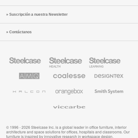
Suscripción a nuestra Newsletter
Contáctanos
Mobiliario
Mobiliario
Mobiliario
Steelcase
para
para
sanidad
educación
de
de
AMQ
Mobiliario
Textiles
Steelcase
Steelcase
Solutions
premium
de
de
Designtex
Coalesse
Halcon
Orangebox
Smith
System
Viccarbe
© 1996 - 2026 Steelcase Inc. is a global leader in office furniture, interior
architecture and space solutions for offices, hospitals and classrooms. Our
furniture is inspired by innovative research in workspace design.