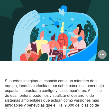
est
Facebook
Twitter
Linked-
pág
in
A
i
Si puedes imaginar el espacio como un miembro de tu
equipo, tendrás curiosidad por saber cómo ese personaje
espacial interactuará contigo y tus compañeros. Al límite
de esa frontera, podemos visualizar el desarrollo de
sistemas ambientales que actúan como versiones más
amigables y benévolas que el Hal 9.000 del clásico de