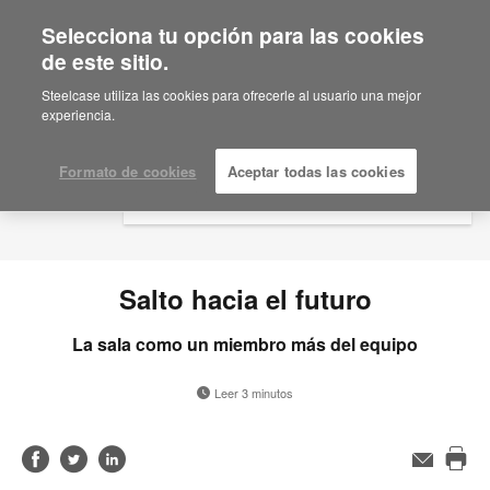
Selecciona tu opción para las cookies
×
Are you in United States?
de este sitio.
Would you like to see Products we sell in
Steelcase utiliza las cookies para ofrecerle al usuario una mejor
your region?
experiencia.
Americas
English
Formato de cookies
Aceptar todas las cookies
Español
Salto hacia el futuro
La sala como un miembro más del equipo
Leer 3 minutos
Compartir
Compartir
Compartir
Correo
electrónico
Imp
en
en
en