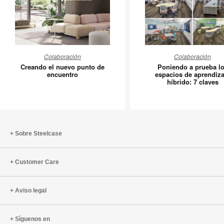
Creando
Poniend
Colaboración
Colaboración
el
a
Creando el nuevo punto de
Poniendo a prueba l
nuevo
prueba
encuentro
espacios de aprendiza
híbrido: 7 claves
punto
los
de
espacios
encuentro
de
aprendiz
híbrido:
Sobre Steelcase
7
claves
Customer Care
Aviso legal
Síguenos en