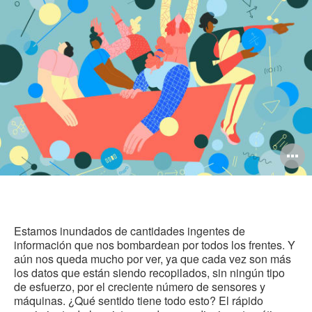
est
Facebook
Twitter
Linked-
pág
in
A
i
Estamos inundados de cantidades ingentes de
información que nos bombardean por todos los frentes. Y
aún nos queda mucho por ver, ya que cada vez son más
los datos que están siendo recopilados, sin ningún tipo
de esfuerzo, por el creciente número de sensores y
máquinas. ¿Qué sentido tiene todo esto? El rápido