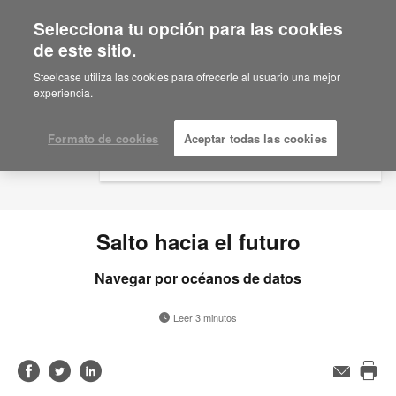
Selecciona tu opción para las cookies
×
Are you in United States?
de este sitio.
Would you like to see Products we sell in
Steelcase utiliza las cookies para ofrecerle al usuario una mejor
your region?
experiencia.
Americas
English
Formato de cookies
Aceptar todas las cookies
Español
Salto hacia el futuro
Navegar por océanos de datos
Leer 3 minutos
Compartir
Compartir
Compartir
Correo
electrónico
Imp
en
en
en