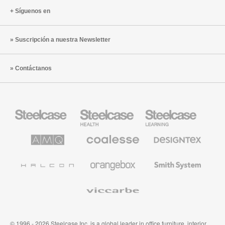
Síguenos en
Suscripción a nuestra Newsletter
Contáctanos
Mobiliario
Mobiliario
Mobiliario
Steelcase
para
para
sanidad
educación
de
de
AMQ
Mobiliario
Textiles
Steelcase
Steelcase
Solutions
premium
de
de
Designtex
Coalesse
Halcon
Orangebox
Smith
System
Viccarbe
© 1996 - 2026 Steelcase Inc. is a global leader in office furniture, interior