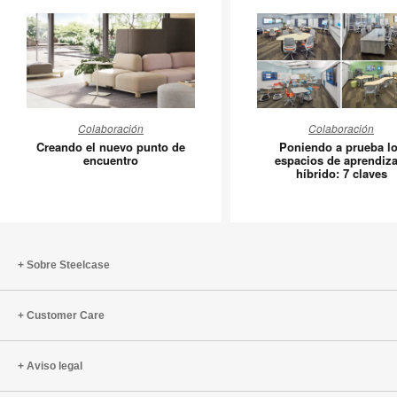
Creando
Poniend
Colaboración
Colaboración
el
a
Creando el nuevo punto de
Poniendo a prueba l
nuevo
prueba
encuentro
espacios de aprendiza
híbrido: 7 claves
punto
los
de
espacios
encuentro
de
aprendiz
híbrido:
Sobre Steelcase
7
claves
Customer Care
Aviso legal