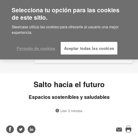
Selecciona tu opción para las cookies
×
Are you in United States?
de este sitio.
Would you like to see Products we sell in
Steelcase utiliza las cookies para ofrecerle al usuario una mejor
your region?
experiencia.
Americas
English
Formato de cookies
Aceptar todas las cookies
Español
Salto hacia el futuro
Espacios sostenibles y saludables
Leer 2 minutos
Compartir
Compartir
Compartir
Correo
electrónico
Imp
en
en
en