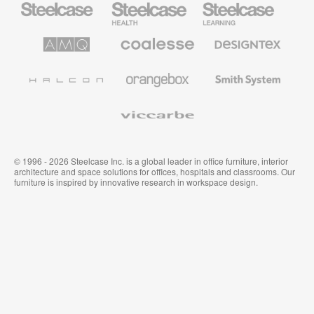
Steelcase
para
para
sanidad
educación
de
de
AMQ
Mobiliario
Textiles
Steelcase
Steelcase
Solutions
premium
de
de
Designtex
Coalesse
Halcon
Orangebox
Smith
System
Viccarbe
© 1996 - 2026 Steelcase Inc. is a global leader in office furniture, interior
architecture and space solutions for offices, hospitals and classrooms. Our
furniture is inspired by innovative research in workspace design.