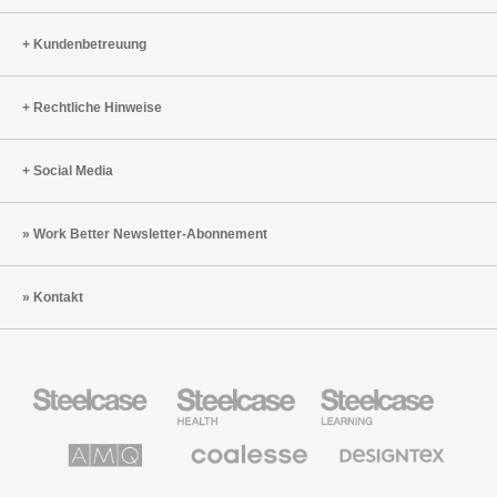
Kundenbetreuung
Rechtliche Hinweise
Social Media
Work Better Newsletter-Abonnement
Kontakt
Steelcase
Steelcase
Steelcase
Büromöbel
Health
Education
Möbel
AMQ
Coalesse
Designtex
Solutions
Büromöbel
Textilien
und
Wandverkleidung
Halcon
Orangebox
Smith