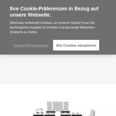
Ihre Cookie-Präferenzen in Bezug auf
×
Are you in United States?
unsere Webseite.
Planungsidee
ID: TY8XK9CE
Would you like to see Products we sell in
Steelcase verwendet Cookies, um unseren Nutzer*innen die
your region?
bestmögliche Auswahl an Inhalten und das beste Webseiten-
Erlebenis zu bieten.
Americas
English
Español
Cookie-Einstellungen
Alle Cookies akzeptieren