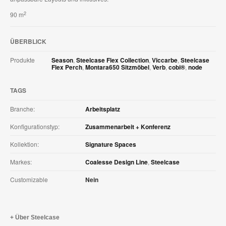
2
90 m
ÜBERBLICK
Produkte
Season
,
Steelcase Flex Collection
,
Viccarbe
,
Steelcase
Flex Perch
,
Montara650 Sitzmöbel
,
Verb
,
cobi®
,
node
TAGS
Branche:
Arbeitsplatz
Konfigurationstyp:
Zusammenarbeit + Konferenz
Kollektion:
Signature Spaces
Markes:
Coalesse Design Line
,
Steelcase
Customizable
Nein
Über Steelcase