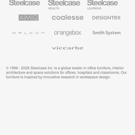
Büromöbel
Health
Education
Möbel
AMQ
Coalesse
Designtex
Solutions
Büromöbel
Textilien
und
Wandverkleidung
Halcon
Orangebox
Smith
System
Viccarbe
© 1996 - 2026 Steelcase Inc. is a global leader in office furniture, interior
architecture and space solutions for offices, hospitals and classrooms. Our
furniture is inspired by innovative research in workspace design.