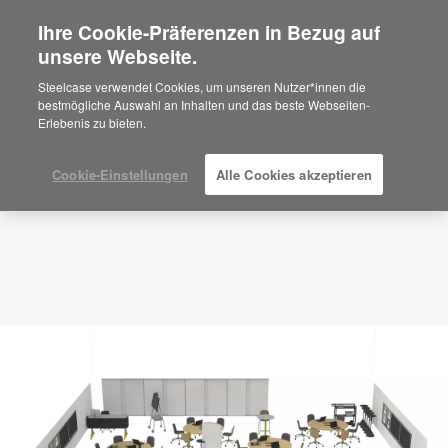
Ihre Cookie-Präferenzen in Bezug auf
×
Are you in United States?
unsere Webseite.
Planungsidee
ID: TQ9PS2NH
Would you like to see Products we sell in
Steelcase verwendet Cookies, um unseren Nutzer*innen die
your region?
bestmögliche Auswahl an Inhalten und das beste Webseiten-
Erlebenis zu bieten.
Americas
English
Español
Cookie-Einstellungen
Alle Cookies akzeptieren