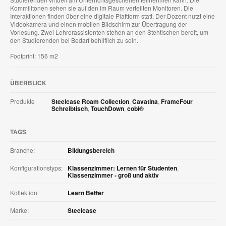
Kommilitonen sehen sie auf den im Raum verteilten Monitoren. Die
Interaktionen finden über eine digitale Plattform statt. Der Dozent nutzt eine
Videokamera und einen mobilen Bildschirm zur Übertragung der
Vorlesung. Zwei Lehrerassistenten stehen an den Stehtischen bereit, um
den Studierenden bei Bedarf behilflich zu sein.
Footprint: 156 m2
ÜBERBLICK
Produkte
Steelcase Roam Collection
,
Cavatina
,
FrameFour
Schreibtisch
,
TouchDown
,
cobi®
TAGS
Branche:
Bildungsbereich
Konfigurationstyps:
Klassenzimmer: Lernen für Studenten
,
Klassenzimmer - groß und aktiv
Kollektion:
Learn Better
Marke:
Steelcase