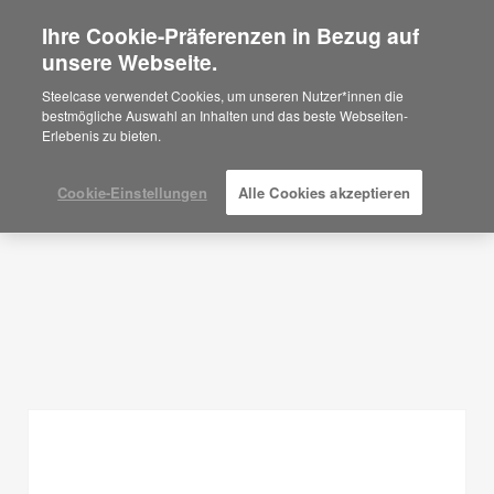
Ihre Cookie-Präferenzen in Bezug auf
×
Are you in United States?
unsere Webseite.
Planungsideen
Would you like to see Products we sell in
Steelcase verwendet Cookies, um unseren Nutzer*innen die
your region?
bestmögliche Auswahl an Inhalten und das beste Webseiten-
FILTER ANZEIGEN
Erlebenis zu bieten.
Americas
English
Español
Cookie-Einstellungen
Alle Cookies akzeptieren