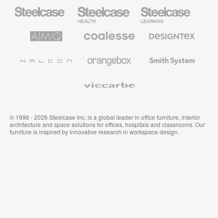
Steelcase
Steelcase
Steelcase
Büromöbel
Health
Education
Möbel
AMQ
Coalesse
Designtex
Solutions
Büromöbel
Textilien
und
Wandverkleidung
Halcon
Orangebox
Smith
System
Viccarbe
© 1996 - 2026 Steelcase Inc. is a global leader in office furniture, interior
architecture and space solutions for offices, hospitals and classrooms. Our
furniture is inspired by innovative research in workspace design.