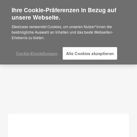
Ihre Cookie-Präferenzen in Bezug auf
×
Are you in United States?
unsere Webseite.
Planungsideen
Would you like to see Products we sell in
Steelcase verwendet Cookies, um unseren Nutzer*innen die
your region?
bestmögliche Auswahl an Inhalten und das beste Webseiten-
FILTER ANZEIGEN
Erlebenis zu bieten.
Americas
English
Español
Cookie-Einstellungen
Alle Cookies akzeptieren