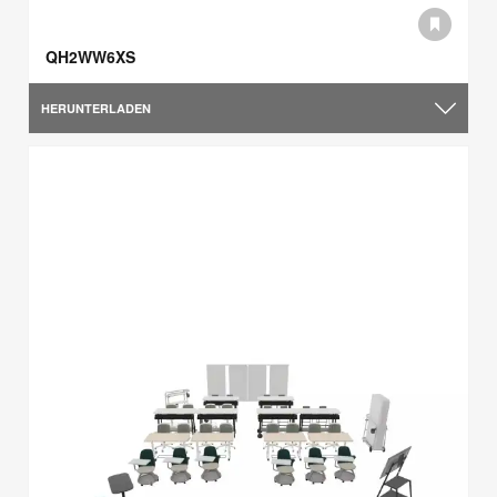
QH2WW6XS
HERUNTERLADEN