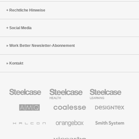
Rechtliche Hinweise
Social Media
Work Better Newsletter-Abonnement
Kontakt
Steelcase
Steelcase
Steelcase
Büromöbel
Health
Education
Möbel
AMQ
Coalesse
Designtex
Solutions
Büromöbel
Textilien
und
Wandverkleidung
Halcon
Orangebox
Smith
System
Viccarbe