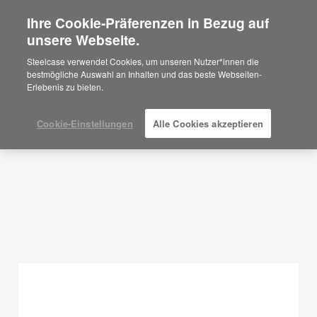
Ihre Cookie-Präferenzen in Bezug auf
×
Are you in United States?
unsere Webseite.
Planungsideen
Would you like to see Products we sell in
Steelcase verwendet Cookies, um unseren Nutzer*innen die
your region?
bestmögliche Auswahl an Inhalten und das beste Webseiten-
FILTER ANZEIGEN
Erlebenis zu bieten.
Americas
English
Español
Cookie-Einstellungen
Alle Cookies akzeptieren