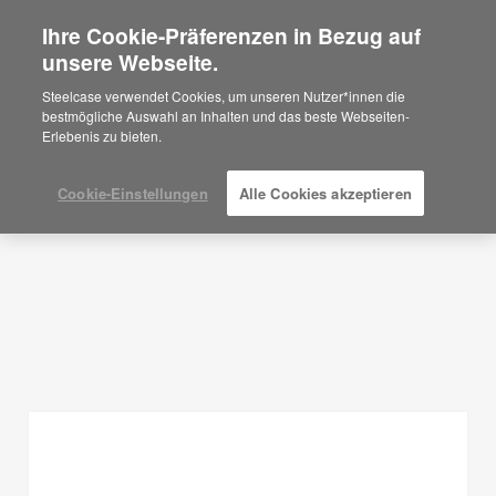
Ihre Cookie-Präferenzen in Bezug auf
×
Are you in United States?
unsere Webseite.
Planungsideen
Would you like to see Products we sell in
Steelcase verwendet Cookies, um unseren Nutzer*innen die
your region?
bestmögliche Auswahl an Inhalten und das beste Webseiten-
FILTER ANZEIGEN
Erlebenis zu bieten.
Americas
English
Español
Cookie-Einstellungen
Alle Cookies akzeptieren