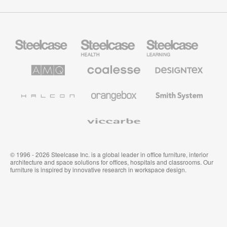
Steelcase
Steelcase
Steelcase
Büromöbel
Health
Education
Möbel
AMQ
Coalesse
Designtex
Solutions
Büromöbel
Textilien
und
Wandverkleidung
Halcon
Orangebox
Smith
System
Viccarbe
© 1996 - 2026 Steelcase Inc. is a global leader in office furniture, interior
architecture and space solutions for offices, hospitals and classrooms. Our
furniture is inspired by innovative research in workspace design.