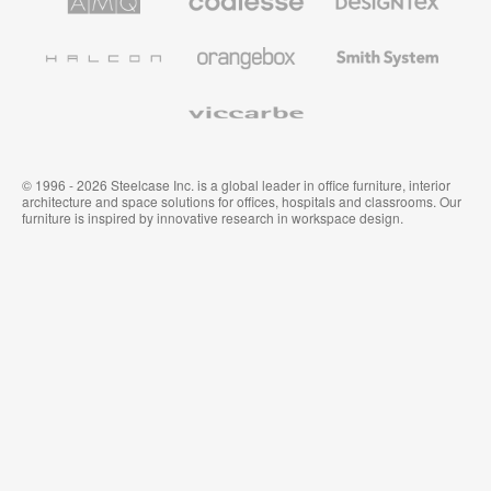
Solutions
Büromöbel
Textilien
und
Wandverkleidung
Halcon
Orangebox
Smith
System
Viccarbe
© 1996 - 2026 Steelcase Inc. is a global leader in office furniture, interior
architecture and space solutions for offices, hospitals and classrooms. Our
furniture is inspired by innovative research in workspace design.