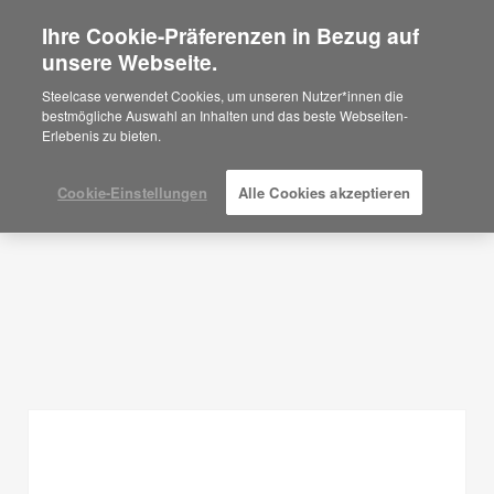
Ihre Cookie-Präferenzen in Bezug auf
×
Are you in United States?
unsere Webseite.
Planungsideen
Would you like to see Products we sell in
Steelcase verwendet Cookies, um unseren Nutzer*innen die
your region?
bestmögliche Auswahl an Inhalten und das beste Webseiten-
FILTER ANZEIGEN
Erlebenis zu bieten.
Americas
English
Español
Cookie-Einstellungen
Alle Cookies akzeptieren