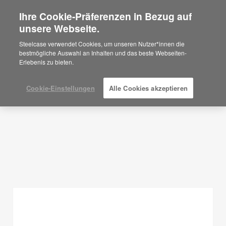
Ihre Cookie-Präferenzen in Bezug auf
×
Are you in United States?
unsere Webseite.
Planungsideen
Would you like to see Products we sell in
Steelcase verwendet Cookies, um unseren Nutzer*innen die
your region?
bestmögliche Auswahl an Inhalten und das beste Webseiten-
FILTER ANZEIGEN
Erlebenis zu bieten.
Americas
English
Español
Cookie-Einstellungen
Alle Cookies akzeptieren