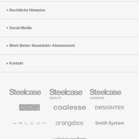
Rechtliche Hinweise
Social Media
Work Better Newsletter-Abonnement
Kontakt
Steelcase
Steelcase
Steelcase
Büromöbel
Health
Education
Möbel
AMQ
Coalesse
Designtex
Solutions
Büromöbel
Textilien
und
Wandverkleidung
Halcon
Orangebox
Smith
System
Viccarbe