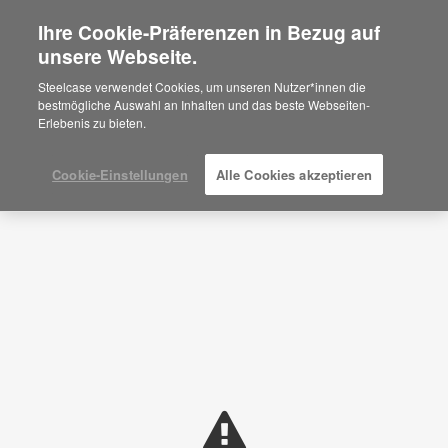
Ihre Cookie-Präferenzen in Bezug auf
×
Are you in United States?
unsere Webseite.
Planungsideen
Would you like to see Products we sell in
Steelcase verwendet Cookies, um unseren Nutzer*innen die
your region?
bestmögliche Auswahl an Inhalten und das beste Webseiten-
FILTER ANZEIGEN
Erlebenis zu bieten.
Americas
English
Español
Cookie-Einstellungen
Alle Cookies akzeptieren