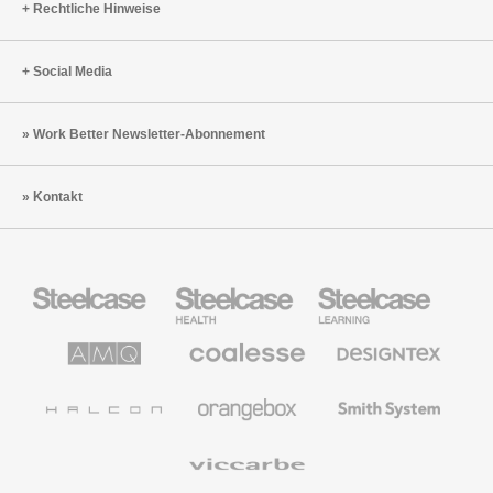
Rechtliche Hinweise
Social Media
Work Better Newsletter-Abonnement
Kontakt
Steelcase
Steelcase
Steelcase
Büromöbel
Health
Education
Möbel
AMQ
Coalesse
Designtex
Solutions
Büromöbel
Textilien
und
Wandverkleidung
Halcon
Orangebox
Smith
System
Viccarbe