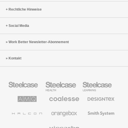
Rechtliche Hinweise
Social Media
Work Better Newsletter-Abonnement
Kontakt
Steelcase
Steelcase
Steelcase
Büromöbel
Health
Education
Möbel
AMQ
Coalesse
Designtex
Solutions
Büromöbel
Textilien
und
Wandverkleidung
Halcon
Orangebox
Smith
System
Viccarbe