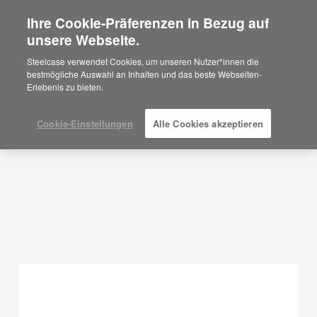
Ihre Cookie-Präferenzen in Bezug auf
×
Are you in United States?
unsere Webseite.
Planungsideen
Would you like to see Products we sell in
Steelcase verwendet Cookies, um unseren Nutzer*innen die
your region?
bestmögliche Auswahl an Inhalten und das beste Webseiten-
FILTER ANZEIGEN
Erlebenis zu bieten.
Americas
English
Español
Cookie-Einstellungen
Alle Cookies akzeptieren