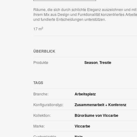
Räume, die sich durch schlichte Eleganz auszeichnen und mit
ihrem Mix aus Design und Funktionalität konzentriertes Arbeit
und fundierte Entscheidungen unterstützen.
2
17 m
ÜBERBLICK
Produkte
Season
,
Trestle
TAGS
Branche:
Arbeitsplatz
Konfigurationstyp:
Zusammenarbeit + Konferenz
Kollektion:
Büroräume von Viccarbe
Marke:
Viccarbe
Customizable
Nein