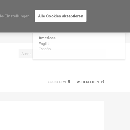
×
Are you in United States?
ie-Einstellungen
Alle Cookies akzeptieren
Would you like to see Products we sell in
your region?
Americas
EINLOGGEN / ANMELDEN
English
Español
SPEICHERN
WEITERLEITEN