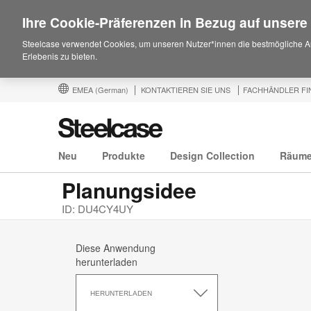
Ihre Cookie-Präferenzen in Bezug auf unsere
Steelcase verwendet Cookies, um unseren Nutzer*innen die bestmögliche A
Erlebenis zu bieten.
EMEA
(German)
KONTAKTIEREN SIE UNS
FACHHÄNDLER FI
Neu
Produkte
Design Collection
Räum
Planungsidee
ID: DU4CY4UY
Diese Anwendung
herunterladen
Diese
Anwendung
HERUNTERLADEN
herunterladen