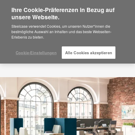
Ihre Cookie-Präferenzen in Bezug auf
×
Are you in United States?
unsere Webseite.
Would you like to see Products we sell in
Steelcase verwendet Cookies, um unseren Nutzer*innen die
your region?
bestmögliche Auswahl an Inhalten und das beste Webseiten-
Erlebenis zu bieten.
Americas
English
Español
Cookie-Einstellungen
Alle Cookies akzeptieren