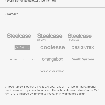
Work Better Newsletter-Abonnement
Kontakt
Steelcase
Steelcase
Steelcase
Büromöbel
Health
Education
Möbel
AMQ
Coalesse
Designtex
Solutions
Büromöbel
Textilien
und
Wandverkleidung
Halcon
Orangebox
Smith
System
Viccarbe
© 1996 - 2026 Steelcase Inc. is a global leader in office furniture, interior
architecture and space solutions for offices, hospitals and classrooms. Our
furniture is inspired by innovative research in workspace design.