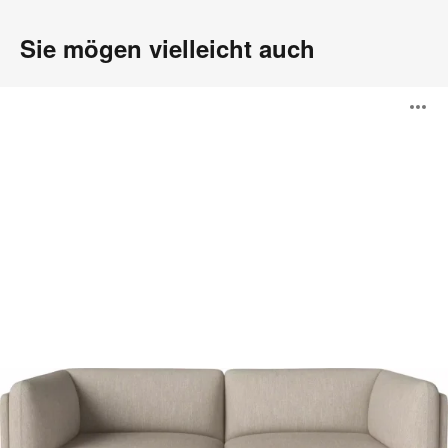
Sie mögen vielleicht auch
Paste
B
Sofa
ö