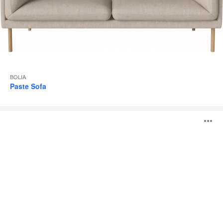
BOLIA
Paste Sofa
Cloud
B
Sofa
ö