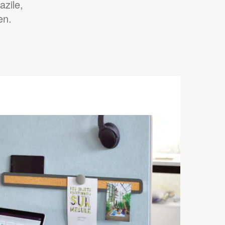
zile,
en.