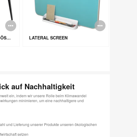
g
Bildbeschreibung
Bildbes
öffnen
öffnen
FESTINSTALLIERTE BENCHLÖSUNG
LATERAL SCREEN
ick auf Nachhaltigkeit
Umwelt ein, indem wir unsere Rolle beim Klimawandel
irkungen minimieren, um eine nachhaltigere und
wahl und Lieferung unserer Produkte unseren ökologischen
fwirtschaft setzen