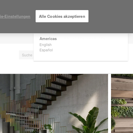
×
Are you in United States?
ie-Einstellungen
Alle Cookies akzeptieren
Would you like to see Products we sell in
your region?
Americas
EINLOGGEN / ANMELDEN
English
Español