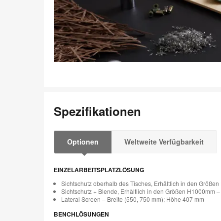
Spezifikationen
Optionen
Weltweite Verfügbarkeit
EINZELARBEITSPLATZLÖSUNG
Sichtschutz oberhalb des Tisches, Erhältlich in den Gr
Sichtschutz + Blende, Erhältlich in den Größen H1000mm
Lateral Screen – Breite (550, 750 mm); Höhe 407 mm
BENCHLÖSUNGEN