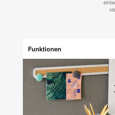
einl
vi
Funktionen