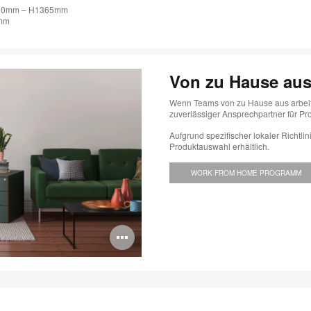
H1000mm – H1365mm
0mm
Von zu Hause aus
Wenn Teams von zu Hause aus arbeiten,
zuverlässiger Ansprechpartner für Pr
Aufgrund spezifischer lokaler Richtli
Produktauswahl erhältlich.
WORK FROM HOME PROGRAMM
Bildbeschreibung
öffnen