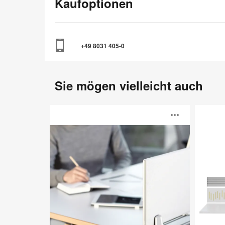
Kaufoptionen
+49 8031 405-0
Sie mögen vielleicht auch
c:scape
Partito
Bildb
screen
Rail
öffne