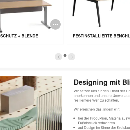
schreibung
Bildbeschreibun
öffnen
TSCHUTZ + BLENDE
1
Designing mit Bl
Wir setzen uns für den Erhalt der 
anerkennen und unsere Umweltausw
resilientere Welt zu schaffen.
Wir erreichen das, indem wir:
bei der Produktion, Materialaus
Fußabdruck reduzieren
auf Design im Sinne der Kreislau