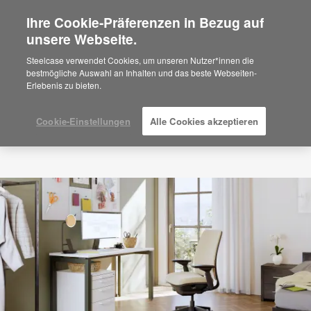
Ihre Cookie-Präferenzen in Bezug auf
×
Are you in United States?
unsere Webseite.
Would you like to see Products we sell in
Steelcase verwendet Cookies, um unseren Nutzer*innen die
your region?
bestmögliche Auswahl an Inhalten und das beste Webseiten-
Erlebenis zu bieten.
Americas
English
Español
Cookie-Einstellungen
Alle Cookies akzeptieren