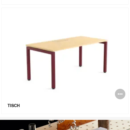
Bi
öf
TISCH