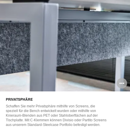
B
ö
PRIVATSPHÄRE
Schaffen Sie mehr Privatsphäre mithilfe von Screens, die
speziell für die Bench entwickelt wurden oder mithilfe von
Knieraum-Blenden aus PET oder Stahloberflächen auf der
Tischplatte. Mit C-Klemmen können Divisio oder Partito Screens
aus unserem Standard-Steelcase Portfolio befestigt werden.