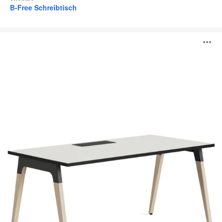
B-Free Schreibtisch
Lares
B
ö