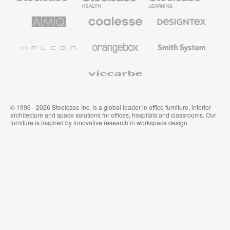
Möbel
AMQ
Coalesse
Designtex
Solutions
Büromöbel
Textilien
und
Wandverkleidung
Halcon
Orangebox
Smith
System
Viccarbe
© 1996 - 2026 Steelcase Inc. is a global leader in office furniture, interior
architecture and space solutions for offices, hospitals and classrooms. Our
furniture is inspired by innovative research in workspace design.