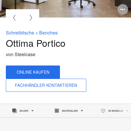
B
ö
Schreibtische + Benches
Ottima Portico
von Steelcase
ONLINE KAUFEN
FACHHÄNDLER KONTAKTIEREN
BILDER
MATERIALIEN
3D MODELLE