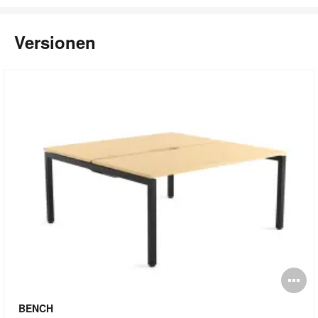
Versionen
Bi
öf
BENCH