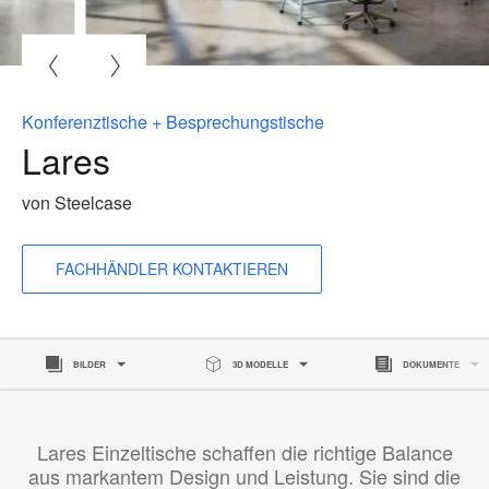
B
ö
Konferenztische + Besprechungstische
Lares
von Steelcase
FACHHÄNDLER KONTAKTIEREN
BILDER
3D MODELLE
DOKUMENTE
Lares Einzeltische schaffen die richtige Balance
aus markantem Design und Leistung. Sie sind die