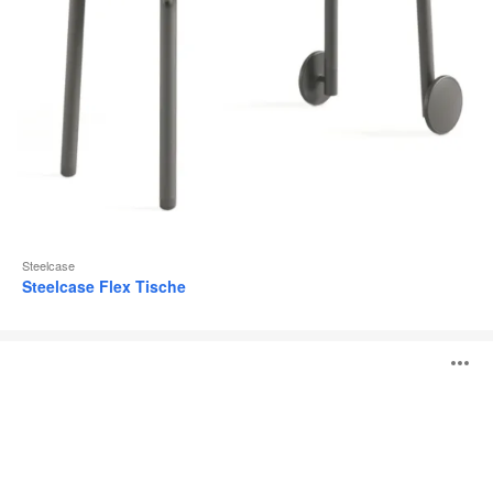
Steelcase
Steelcase Flex Tische
FrameFour
B
Konferenztische
ö