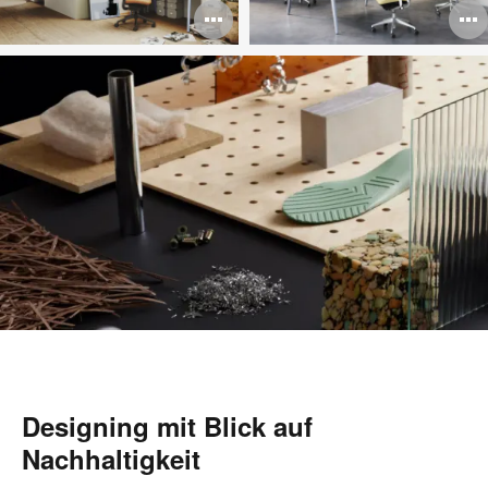
Bildbeschreibun
B
öffnen
ö
Designing mit Blick auf
Nachhaltigkeit