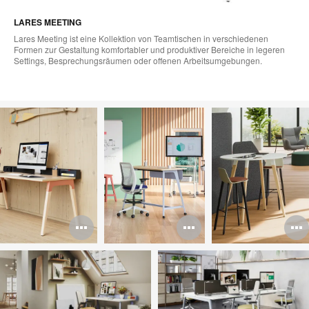
LARES MEETING
Lares Meeting ist eine Kollektion von Teamtischen in verschiedenen
Formen zur Gestaltung komfortabler und produktiver Bereiche in legeren
Settings, Besprechungsräumen oder offenen Arbeitsumgebungen.
Bildbeschreibung
Bildbeschr
B
öffnen
öffnen
ö