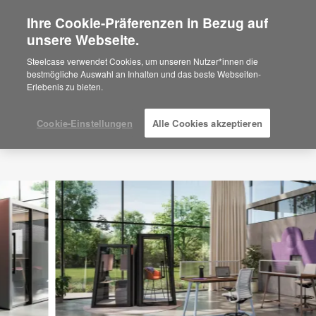
Ihre Cookie-Präferenzen in Bezug auf
×
Are you in United States?
unsere Webseite.
Would you like to see Products we sell in
Steelcase verwendet Cookies, um unseren Nutzer*innen die
your region?
bestmögliche Auswahl an Inhalten und das beste Webseiten-
Erlebenis zu bieten.
Americas
English
Español
Cookie-Einstellungen
Alle Cookies akzeptieren