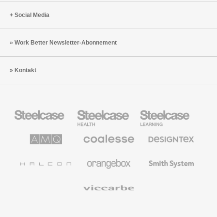
Social Media
Work Better Newsletter-Abonnement
Kontakt
Steelcase
Steelcase
Steelcase
Büromöbel
Health
Education
Möbel
AMQ
Coalesse
Designtex
Solutions
Büromöbel
Textilien
und
Wandverkleidung
Halcon
Orangebox
Smith
System
Viccarbe