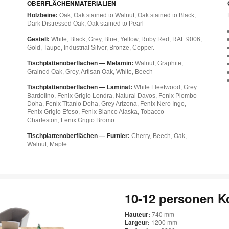
OBERFLÄCHENMATERIALIEN
Holzbeine:
Oak, Oak stained to Walnut, Oak stained to Black,
Dark Distressed Oak, Oak stained to Pearl
Gestell:
White, Black, Grey, Blue, Yellow, Ruby Red, RAL 9006,
Gold, Taupe, Industrial Silver, Bronze, Copper.
Tischplattenoberflächen — Melamin:
Walnut, Graphite,
Grained Oak, Grey, Artisan Oak, White, Beech
Tischplattenoberflächen — Laminat:
White Fleetwood, Grey
Bardolino, Fenix Grigio Londra, Natural Davos, Fenix Piombo
Doha, Fenix Titanio Doha, Grey Arizona, Fenix Nero Ingo,
Fenix Grigio Efeso, Fenix Bianco Alaska, Tobacco
Charleston, Fenix Grigio Bromo
Tischplattenoberflächen — Furnier:
Cherry, Beech, Oak,
Walnut, Maple
10-12 personen K
Hauteur:
740 mm
Largeur:
1200 mm