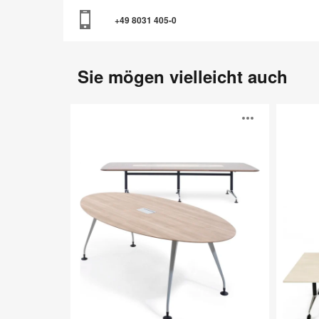
+49 8031 405-0
Sie mögen vielleicht auch
Pars
Obvio
Bildb
öffne