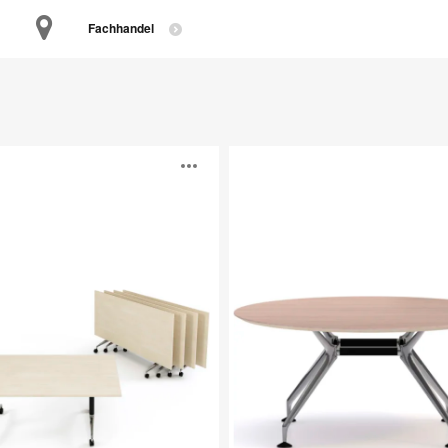
Fachhandel
Lano
eschreibung
Bildbeschreibu
n
öffnen