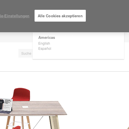
×
Are you in United States?
ie-Einstellungen
Alle Cookies akzeptieren
Would you like to see Products we sell in
your region?
Americas
EINLOGGEN / ANMELDEN
English
Español