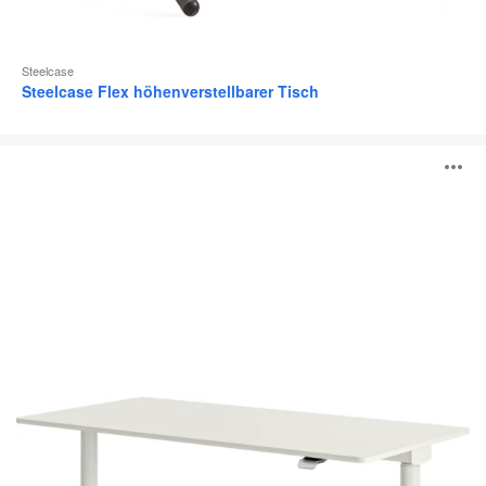
Steelcase
Steelcase Flex höhenverstellbarer Tisch
Possilio®
B
ö