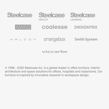
Steelcase
Steelcase
Steelcase
Büromöbel
Health
Education
Möbel
AMQ
Coalesse
Designtex
Solutions
Büromöbel
Textilien
und
Wandverkleidung
Halcon
Orangebox
Smith
System
Viccarbe
© 1996 - 2026 Steelcase Inc. is a global leader in office furniture, interior
architecture and space solutions for offices, hospitals and classrooms. Our
furniture is inspired by innovative research in workspace design.