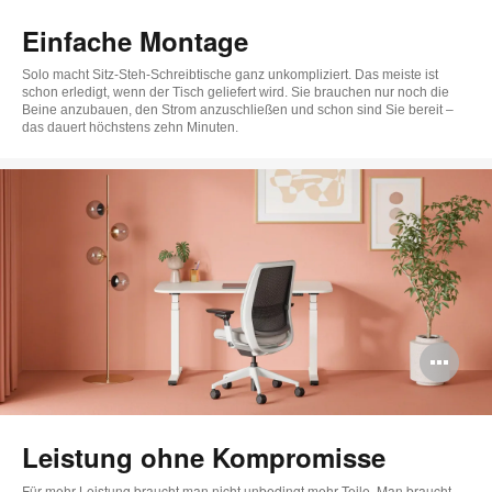
Einfache Montage
Solo macht Sitz-Steh-Schreibtische ganz unkompliziert. Das meiste ist
schon erledigt, wenn der Tisch geliefert wird. Sie brauchen nur noch die
Beine anzubauen, den Strom anzuschließen und schon sind Sie bereit –
das dauert höchstens zehn Minuten.
Bi
öff
Leistung ohne Kompromisse
Für mehr Leistung braucht man nicht unbedingt mehr Teile. Man braucht