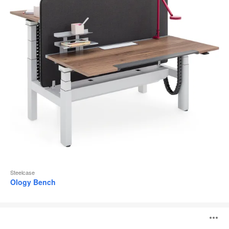
Steelcase
Ology Bench
Migration
B
SE