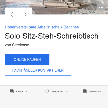
B
ö
Höhenverstellbare Arbeitstische + Benches
Solo Sitz-Steh-Schreibtisch
von Steelcase
ONLINE KAUFEN
FACHHÄNDLER KONTAKTIEREN
BILDER
3D MODELLE
DOKUMENTE