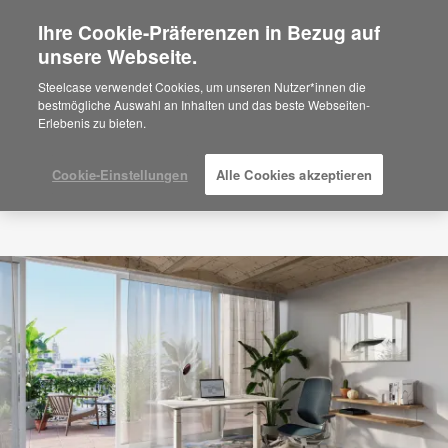
Ihre Cookie-Präferenzen in Bezug auf
×
Are you in United States?
unsere Webseite.
Would you like to see Products we sell in
Steelcase verwendet Cookies, um unseren Nutzer*innen die
your region?
bestmögliche Auswahl an Inhalten und das beste Webseiten-
Erlebenis zu bieten.
Americas
English
Español
Cookie-Einstellungen
Alle Cookies akzeptieren