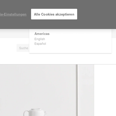
×
Are you in United States?
ie-Einstellungen
Alle Cookies akzeptieren
Would you like to see Products we sell in
your region?
Americas
EINLOGGEN / ANMELDEN
English
Español