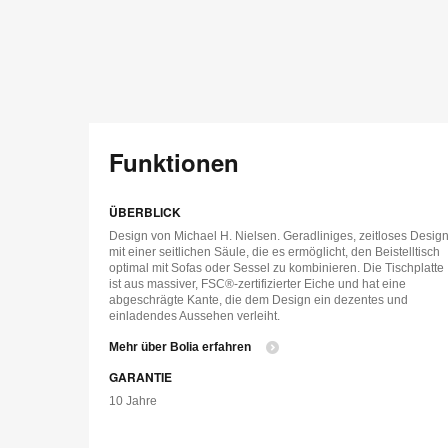
Funktionen
ÜBERBLICK
Design von Michael H. Nielsen. Geradliniges, zeitloses Desig
mit einer seitlichen Säule, die es ermöglicht, den Beistelltisch
optimal mit Sofas oder Sessel zu kombinieren. Die Tischplatte
ist aus massiver, FSC®-zertifizierter Eiche und hat eine
abgeschrägte Kante, die dem Design ein dezentes und
einladendes Aussehen verleiht.
Mehr über Bolia erfahren
GARANTIE
10 Jahre