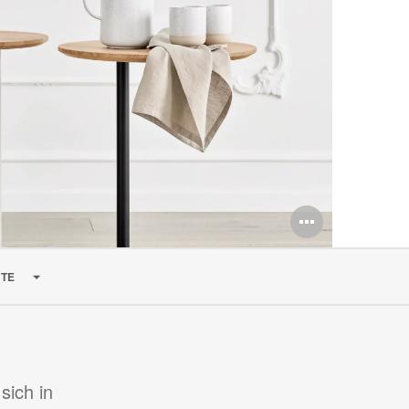
Bildbe
öffnen
TE
 sich in