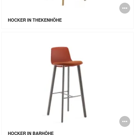
Bi
öf
HOCKER IN THEKENHÖHE
Bi
öf
HOCKER IN BARHÖHE