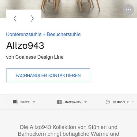
B
ö
Konferenzstühle + Besucherstühle
Altzo943
von Coalesse Design Line
FACHHÄNDLER KONTAKTIEREN
BILDER
MATERIALIEN
3D MODELLE
Die Altzo943 Kollektion von Stühlen und
Barhockern bringt behagliche Wärme und