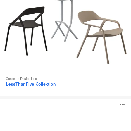
Coalesse Design Line
LessThanFive Kollektion
LessThanFive
B
Stuhl
ö