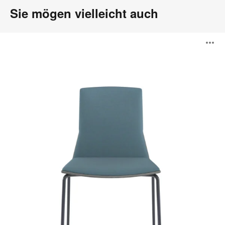
Sie mögen vielleicht auch
Montara650
B
Sitzmöbel
ö