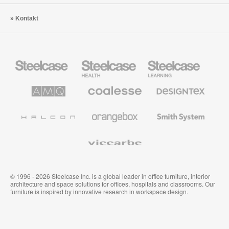
Kontakt
Steelcase
Steelcase
Steelcase
Büromöbel
Health
Education
Möbel
AMQ
Coalesse
Designtex
Solutions
Büromöbel
Textilien
und
Wandverkleidung
Halcon
Orangebox
Smith
System
Viccarbe
© 1996 - 2026 Steelcase Inc. is a global leader in office furniture, interior
architecture and space solutions for offices, hospitals and classrooms. Our
furniture is inspired by innovative research in workspace design.