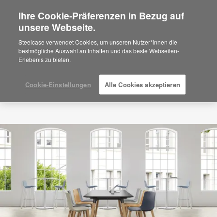
Ihre Cookie-Präferenzen in Bezug auf
×
Are you in United States?
unsere Webseite.
Would you like to see Products we sell in
Steelcase verwendet Cookies, um unseren Nutzer*innen die
your region?
bestmögliche Auswahl an Inhalten und das beste Webseiten-
Erlebenis zu bieten.
Americas
English
Español
Cookie-Einstellungen
Alle Cookies akzeptieren