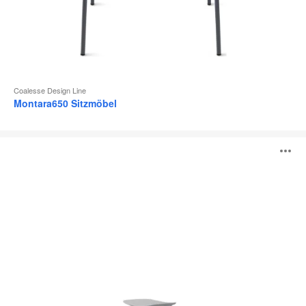
Coalesse Design Line
Montara650 Sitzmöbel
LessThanFive
B
Kollektion
ö