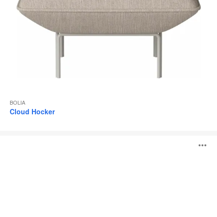
BOLIA
Cloud Hocker
Torii
B
ö