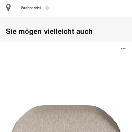
Fachhandel
Sie mögen vielleicht auch
Cloud
B
Hocker
ö