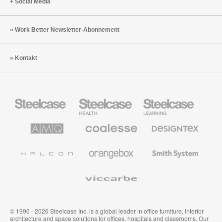
Social Media
Work Better Newsletter-Abonnement
Kontakt
Steelcase
Steelcase
Steelcase
Büromöbel
Health
Education
Möbel
AMQ
Coalesse
Designtex
Solutions
Büromöbel
Textilien
und
Wandverkleidung
Halcon
Orangebox
Smith
System
Viccarbe
© 1996 - 2026 Steelcase Inc. is a global leader in office furniture, interior
architecture and space solutions for offices, hospitals and classrooms. Our