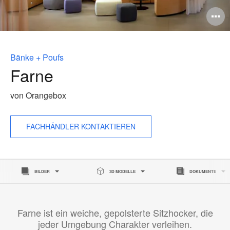
B
ö
Bänke + Poufs
Farne
von Orangebox
FACHHÄNDLER KONTAKTIEREN
BILDER
3D MODELLE
DOKUMENTE
Farne ist ein weiche, gepolsterte Sitzhocker, die
jeder Umgebung Charakter verleihen.