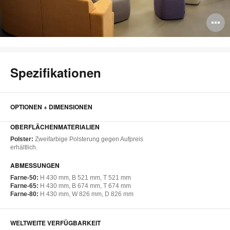
B
ö
Spezifikationen
OPTIONEN + DIMENSIONEN
OBERFLÄCHENMATERIALIEN
Polster:
Zweifarbige Polsterung gegen Aufpreis
erhältlich.
ABMESSUNGEN
Farne-50:
H 430 mm, B 521 mm, T 521 mm
Farne-65:
H 430 mm, B 674 mm, T 674 mm
Farne-80:
H 430 mm, W 826 mm, D 826 mm
WELTWEITE VERFÜGBARKEIT