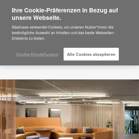
Ihre Cookie-Präferenzen in Bezug auf
×
Are you in United States?
unsere Webseite.
Would you like to see Products we sell in
Steelcase verwendet Cookies, um unseren Nutzer*innen die
your region?
bestmögliche Auswahl an Inhalten und das beste Webseiten-
Erlebenis zu bieten.
Americas
English
Español
Cookie-Einstellungen
Alle Cookies akzeptieren