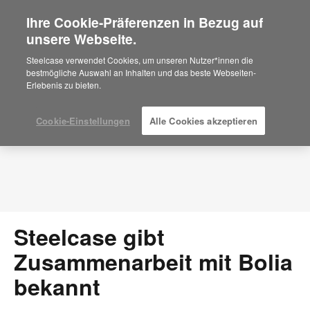
Ihre Cookie-Präferenzen in Bezug auf
×
Are you in United States?
unsere Webseite.
Press Releases
Would you like to see Products we sell in
Steelcase verwendet Cookies, um unseren Nutzer*innen die
your region?
bestmögliche Auswahl an Inhalten und das beste Webseiten-
Erlebenis zu bieten.
Americas
English
Español
Cookie-Einstellungen
Alle Cookies akzeptieren
Steelcase gibt
Zusammenarbeit mit Bolia
bekannt