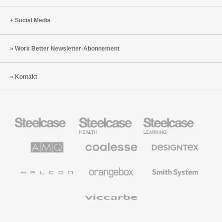
Social Media
Work Better Newsletter-Abonnement
Kontakt
Steelcase
Steelcase
Steelcase
Büromöbel
Health
Education
Möbel
AMQ
Coalesse
Designtex
Solutions
Büromöbel
Textilien
und
Wandverkleidung
Halcon
Orangebox
Smith
System
Viccarbe