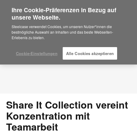
Ihre Cookie-Präferenzen in Bezug auf
×
Are you in United States?
unsere Webseite.
Press Releases
Would you like to see Products we sell in
Steelcase verwendet Cookies, um unseren Nutzer*innen die
your region?
bestmögliche Auswahl an Inhalten und das beste Webseiten-
Erlebenis zu bieten.
Americas
English
Español
Cookie-Einstellungen
Alle Cookies akzeptieren
Share It Collection vereint
Konzentration mit
Teamarbeit