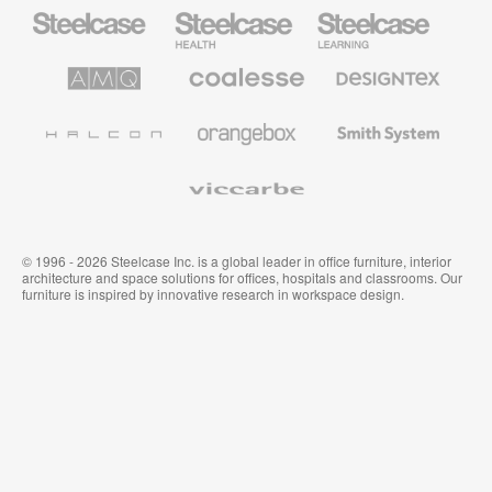
Steelcase
Steelcase
Steelcase
Büromöbel
Health
Education
Möbel
AMQ
Coalesse
Designtex
Solutions
Büromöbel
Textilien
und
Wandverkleidung
Halcon
Orangebox
Smith
System
Viccarbe
© 1996 - 2026 Steelcase Inc. is a global leader in office furniture, interior
architecture and space solutions for offices, hospitals and classrooms. Our
furniture is inspired by innovative research in workspace design.