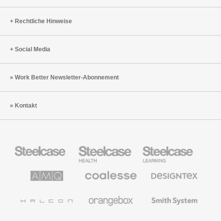
Rechtliche Hinweise
Social Media
Work Better Newsletter-Abonnement
Kontakt
Steelcase
Steelcase
Steelcase
Büromöbel
Health
Education
Möbel
AMQ
Coalesse
Designtex
Solutions
Büromöbel
Textilien
und
Wandverkleidung
Halcon
Orangebox
Smith
System
Viccarbe