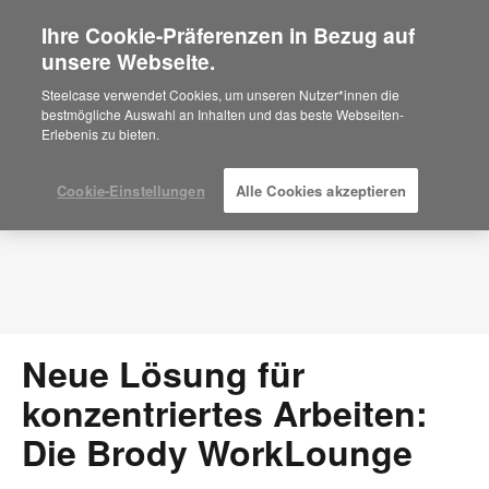
Ihre Cookie-Präferenzen in Bezug auf
×
Are you in United States?
unsere Webseite.
Press Releases
Would you like to see Products we sell in
Steelcase verwendet Cookies, um unseren Nutzer*innen die
your region?
bestmögliche Auswahl an Inhalten und das beste Webseiten-
Erlebenis zu bieten.
Americas
English
Español
Cookie-Einstellungen
Alle Cookies akzeptieren
Neue Lösung für
konzentriertes Arbeiten:
Die Brody WorkLounge