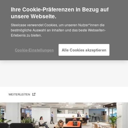
Ihre Cookie-Präferenzen in Bezug auf
×
Are you in United States?
unsere Webseite.
Marken
Would you like to see Products we sell in
Steelcase verwendet Cookies, um unseren Nutzer*innen die
your region?
bestmögliche Auswahl an Inhalten und das beste Webseiten-
Erlebenis zu bieten.
Americas
English
Español
Cookie-Einstellungen
Alle Cookies akzeptieren
WEITERLEITEN