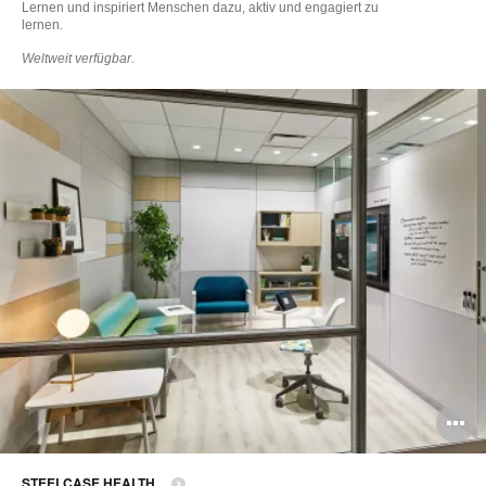
Lernen und inspiriert Menschen dazu, aktiv und engagiert zu
lernen.
Weltweit verfügbar.
B
ö
STEELCASE HEALTH