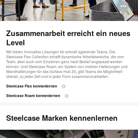
Bi
öff
Zusammenarbeit erreicht ein neues
Level
Wir bieten innovative Lösungen für schnell agierende Teams. Die
Steelcase Flex Collection schafft dynamische Arbeitsbereiche, die vom
Team, aber auch vom Einzelnen ganz nach Bedarf angepasst werden
können. Und Steelcase Roam, ein System von mobilen Halterungen und
Wandhalterungen für das Surface Hub 2S, gibt Teams die Möglichkeit
überall, zu jeder Zeit und in jeder Form zusammenzuarbeiten.
Steelcase Flex kennenlernen
Steelcase Roam kennenlernen
Steelcase Marken kennenlernen