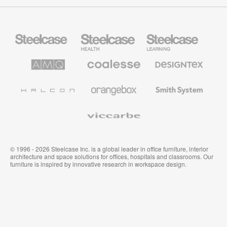
Steelcase
Steelcase
Steelcase
Büromöbel
Health
Education
Möbel
AMQ
Coalesse
Designtex
Solutions
Büromöbel
Textilien
und
Wandverkleidung
Halcon
Orangebox
Smith
System
Viccarbe
© 1996 - 2026 Steelcase Inc. is a global leader in office furniture, interior
architecture and space solutions for offices, hospitals and classrooms. Our
furniture is inspired by innovative research in workspace design.