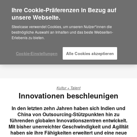
Ihre Cookie-Präferenzen in Bezug auf
×
Are you in United States?
unsere Webseite.
Would you like to see Products we sell in
Steelcase verwendet Cookies, um unseren Nutzer*innen die
your region?
bestmögliche Auswahl an Inhalten und das beste Webseiten-
Erlebenis zu bieten.
Americas
English
Español
Cookie-Einstellungen
Alle Cookies akzeptieren
Kultur + Talent
Innovationen beschleunigen
In den letzten zehn Jahren haben sich Indien und
China von Outsourcing-Stützpunkten hin zu
führenden globalen Innovationszentren entwickelt.
Mit bisher unerreichter Geschwindigkeit und Agilität
haben sie ihre Fähigkeiten erweitert und eine neue