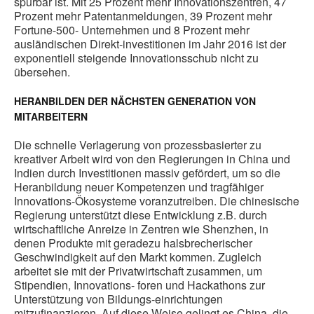
spürbar ist. Mit 25 Prozent mehr Innovationszentren, 47
Prozent mehr Patentanmeldungen, 39 Prozent mehr
Fortune-500- Unternehmen und 8 Prozent mehr
ausländischen Direkt-investitionen im Jahr 2016 ist der
exponentiell steigende Innovationsschub nicht zu
übersehen.
HERANBILDEN DER NÄCHSTEN GENERATION VON
MITARBEITERN
Die schnelle Verlagerung von prozessbasierter zu
kreativer Arbeit wird von den Regierungen in China und
Indien durch Investitionen massiv gefördert, um so die
Heranbildung neuer Kompetenzen und tragfähiger
Innovations-Ökosysteme voranzutreiben. Die chinesische
Regierung unterstützt diese Entwicklung z.B. durch
wirtschaftliche Anreize in Zentren wie Shenzhen, in
denen Produkte mit geradezu halsbrecherischer
Geschwindigkeit auf den Markt kommen. Zugleich
arbeitet sie mit der Privatwirtschaft zusammen, um
Stipendien, Innovations- foren und Hackathons zur
Unterstützung von Bildungs-einrichtungen
mitzufinanzieren. Auf diese Weise gelingt es China, die