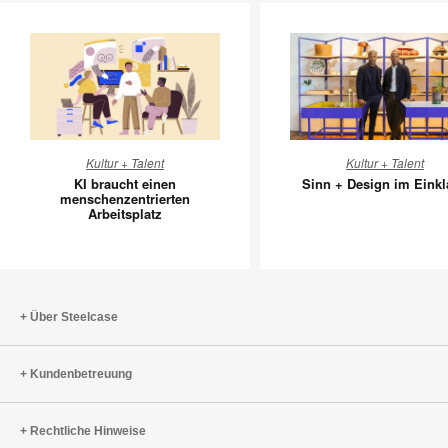
KI
Sinn
Kultur + Talent
Kultur + Talent
braucht
+
KI braucht einen
Sinn + Design im Eink
einen
Design
menschenzentrierten
Arbeitsplatz
menschenzentrierten
im
Arbeitsplatz
Einklang
Über Steelcase
Kundenbetreuung
Rechtliche Hinweise