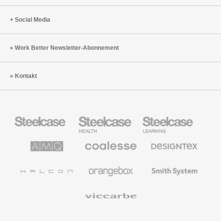
Social Media
Work Better Newsletter-Abonnement
Kontakt
Steelcase
Steelcase
Steelcase
Büromöbel
Health
Education
Möbel
AMQ
Coalesse
Designtex
Solutions
Büromöbel
Textilien
und
Wandverkleidung
Halcon
Orangebox
Smith
System
Viccarbe