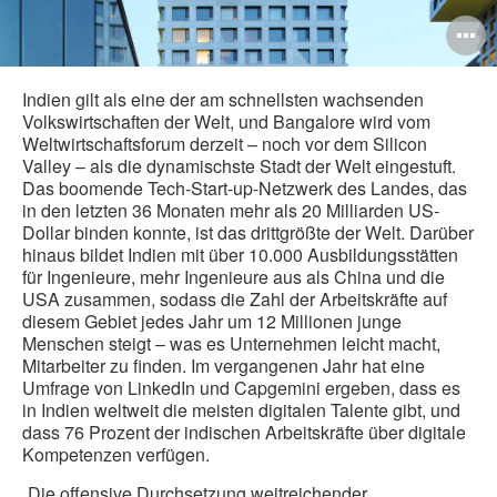
B
ö
Indien gilt als eine der am schnellsten wachsenden
Volkswirtschaften der Welt, und Bangalore wird vom
Weltwirtschaftsforum derzeit – noch vor dem Silicon
Valley – als die dynamischste Stadt der Welt eingestuft.
Das boomende Tech-Start-up-Netzwerk des Landes, das
in den letzten 36 Monaten mehr als 20 Milliarden US-
Dollar binden konnte, ist das drittgrößte der Welt. Darüber
hinaus bildet Indien mit über 10.000 Ausbildungsstätten
für Ingenieure, mehr Ingenieure aus als China und die
USA zusammen, sodass die Zahl der Arbeitskräfte auf
diesem Gebiet jedes Jahr um 12 Millionen junge
Menschen steigt – was es Unternehmen leicht macht,
Mitarbeiter zu finden. Im vergangenen Jahr hat eine
Umfrage von LinkedIn und Capgemini ergeben, dass es
in Indien weltweit die meisten digitalen Talente gibt, und
dass 76 Prozent der indischen Arbeitskräfte über digitale
Kompetenzen verfügen.
„Die offensive Durchsetzung weitreichender