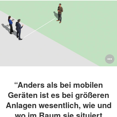
B
ö
“Anders als bei mobilen
Geräten ist es bei größeren
Anlagen wesentlich, wie und
wo im Raum sie situiert