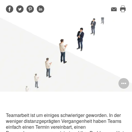
Auf
Auf
Auf
Auf
E-
Mail-
Die
Facebook
Twitter
Pinterest
LinkedIn
Adresse
Sei
teilen
teilen
teilen
teilen
dru
B
ö
Teamarbeit ist um einiges schwieriger geworden. In der
weniger distanzgeprägten Vergangenheit haben Teams
einfach einen Termin vereinbart, einen