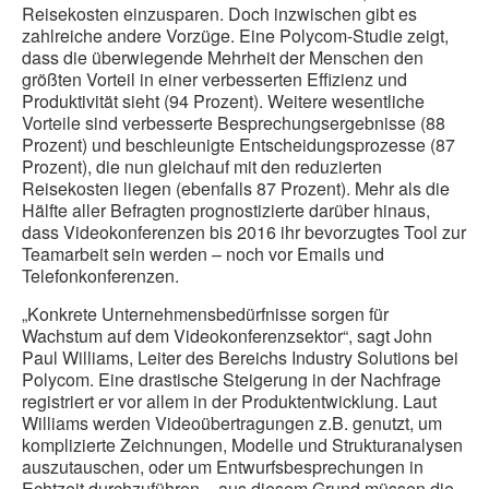
Reisekosten einzusparen. Doch inzwischen gibt es
zahlreiche andere Vorzüge. Eine Polycom-Studie zeigt,
dass die überwiegende Mehrheit der Menschen den
größten Vorteil in einer verbesserten Effizienz und
Produktivität sieht (94 Prozent). Weitere wesentliche
Vorteile sind verbesserte Besprechungsergebnisse (88
Prozent) und beschleunigte Entscheidungsprozesse (87
Prozent), die nun gleichauf mit den reduzierten
Reisekosten liegen (ebenfalls 87 Prozent). Mehr als die
Hälfte aller Befragten prognostizierte darüber hinaus,
dass Videokonferenzen bis 2016 ihr bevorzugtes Tool zur
Teamarbeit sein werden – noch vor Emails und
Telefonkonferenzen.
„Konkrete Unternehmensbedürfnisse sorgen für
Wachstum auf dem Videokonferenzsektor“, sagt John
Paul Williams, Leiter des Bereichs Industry Solutions bei
Polycom. Eine drastische Steigerung in der Nachfrage
registriert er vor allem in der Produktentwicklung. Laut
Williams werden Videoübertragungen z.B. genutzt, um
komplizierte Zeichnungen, Modelle und Strukturanalysen
auszutauschen, oder um Entwurfsbesprechungen in
Echtzeit durchzuführen – aus diesem Grund müssen die