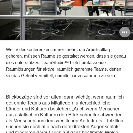
B
ö
Weil Videokonferenzen immer mehr zum Arbeitsalltag
gehören, müssen Räume so gestaltet werden, dass sie genau
dies unterstützen. TeamStudio™ bietet umfassende
Raumlösungen für aktive, räumlich getrennte Teams, denen
sie das Gefühl vermittelt, unmittelbar zusammen zu sein.
Blickbezüge sind vor allem dann wichtig, wenn räumlich
getrennte Teams aus Mitgliedern unterschiedlicher
Länder und Kulturen bestehen. „Auch wenn Menschen
aus asiatischen Kulturen den Blick schneller abwenden
als Menschen aus dem westlichen Kulturkreis – letztlich
suchen sie doch alle nach dem direkten Augenkontakt
und reagieren darauf auch auf ganz bestimmte Weise.