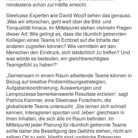
mindestens schon zur Hälfte erreicht.
Steelcase Experten wie David Woolf sehen das genauso.
„Was wir erforschen, geht weit über die Bild- und
Tonqualität hinaus. Im Mittelpunkt stehen vielmehr Fragen
dieser Art: Wie gelingt es, dass die räumlich getrennten
Kollegen eines Teams in Echtzeit auf die Inhalte der
anderen zugreifen können? Wie vermitteln wir den
Menschen den Eindruck, sich tatsächlich zu treffen? Und
was würde es bedeuten, ein gleichberechtigtes
Teamgefühl zu haben?“
„Gemeinsam in einem Raum arbeitende Teams können in
Bezug auf kreative Problemlösungsstrategien,
Aufgabenkoordinierung, Auswertungen und
Lernprozesse bemerkenswerte Resultate erzielen“, sagt
Patricia Kammer, eine Steelcase Forscherin, die
globalisierte Teams untersucht. „Sie lernen sich schnell
kennen, interagieren spontan und ‚leben‘ gleichsam in
ihren Inhalten, die sich alle im Raum befinden. Im
Mittelpunkt jeder Planung für räumlich getrennte Teams
sollte daher die Beseitigung des Gefühls stehen, nicht am
selben Ort zu sein. Hierfür sind ungleiche Präsenzen