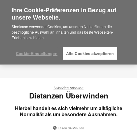
Ihre Cookie-Präferenzen in Bezug auf
×
Are you in United States?
unsere Webseite.
Would you like to see Products we sell in
Steelcase verwendet Cookies, um unseren Nutzer*innen die
your region?
bestmögliche Auswahl an Inhalten und das beste Webseiten-
Erlebenis zu bieten.
Americas
English
Español
Cookie-Einstellungen
Alle Cookies akzeptieren
Hybrides Arbeiten
Distanzen Überwinden
Hierbei handelt es sich vielmehr um alltägliche
Normalität als um besondere Ausnahmen.
Lesen 34 Minuten