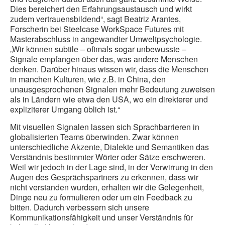
Dies bereichert den Erfahrungsaustausch und wirkt
zudem vertrauensbildend“, sagt Beatriz Arantes,
Forscherin bei Steelcase WorkSpace Futures mit
Masterabschluss in angewandter Umweltpsychologie.
„Wir können subtile – oftmals sogar unbewusste –
Signale empfangen über das, was andere Menschen
denken. Darüber hinaus wissen wir, dass die Menschen
in manchen Kulturen, wie z.B. in China, den
unausgesprochenen Signalen mehr Bedeutung zuweisen
als in Ländern wie etwa den USA, wo ein direkterer und
expliziterer Umgang üblich ist.“
Mit visuellen Signalen lassen sich Sprachbarrieren in
globalisierten Teams überwinden. Zwar können
unterschiedliche Akzente, Dialekte und Semantiken das
Verständnis bestimmter Wörter oder Sätze erschweren.
Weil wir jedoch in der Lage sind, in der Verwirrung in den
Augen des Gesprächspartners zu erkennen, dass wir
nicht verstanden wurden, erhalten wir die Gelegenheit,
Dinge neu zu formulieren oder um ein Feedback zu
bitten. Dadurch verbessern sich unsere
Kommunikationsfähigkeit und unser Verständnis für