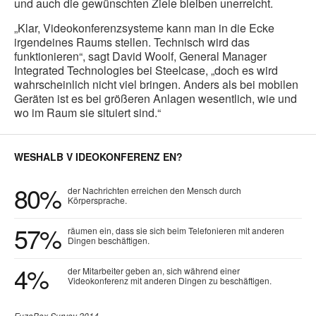
und auch die gewünschten Ziele bleiben unerreicht.
„Klar, Videokonferenzsysteme kann man in die Ecke
irgendeines Raums stellen. Technisch wird das
funktionieren“, sagt David Woolf, General Manager
Integrated Technologies bei Steelcase, „doch es wird
wahrscheinlich nicht viel bringen. Anders als bei mobilen
Geräten ist es bei größeren Anlagen wesentlich, wie und
wo im Raum sie situiert sind.“
WESHALB V IDEOKONFERENZ EN?
80%
der Nachrichten erreichen den Mensch durch
Körpersprache.
57%
räumen ein, dass sie sich beim Telefonieren mit anderen
Dingen beschäftigen.
4%
der Mitarbeiter geben an, sich während einer
Videokonferenz mit anderen Dingen zu beschäftigen.
FuzeBox Survey 2014