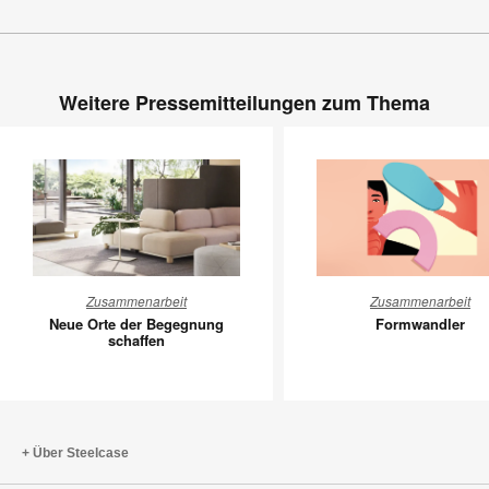
Weitere Pressemitteilungen zum Thema
Neue
Formwan
Zusammenarbeit
Zusammenarbeit
Orte
Neue Orte der Begegnung
Formwandler
der
schaffen
Begegnung
schaffen
Über Steelcase