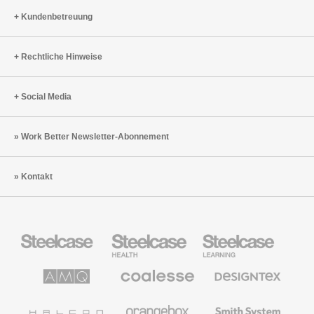
Kundenbetreuung
Rechtliche Hinweise
Social Media
Work Better Newsletter-Abonnement
Kontakt
Steelcase
Steelcase
Steelcase
Büromöbel
Health
Education
Möbel
AMQ
Coalesse
Designtex
Solutions
Büromöbel
Textilien
und
Wandverkleidung
Halcon
Orangebox
Smith
System