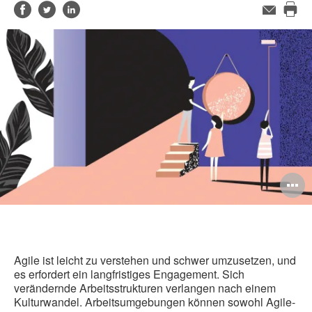
Auf
Auf
Auf
E-
Mail-
Die
Facebook
Twitter
LinkedIn
Adresse
Sei
teilen
teilen
teilen
dru
B
ö
Agile ist leicht zu verstehen und schwer umzusetzen, und
es erfordert ein langfristiges Engagement. Sich
verändernde Arbeitsstrukturen verlangen nach einem
Kulturwandel. Arbeitsumgebungen können sowohl Agile-