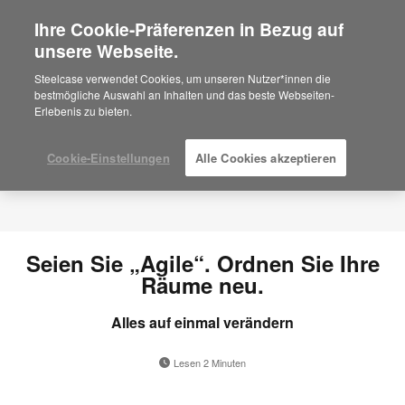
Ihre Cookie-Präferenzen in Bezug auf
×
Are you in United States?
unsere Webseite.
Would you like to see Products we sell in
Steelcase verwendet Cookies, um unseren Nutzer*innen die
your region?
bestmögliche Auswahl an Inhalten und das beste Webseiten-
Erlebenis zu bieten.
Americas
English
Español
Cookie-Einstellungen
Alle Cookies akzeptieren
Seien Sie „Agile“. Ordnen Sie Ihre
Räume neu.
Alles auf einmal verändern
Lesen 2 Minuten