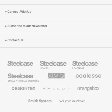
Connect With Us
Subscribe to our Newsletter
Contact Us
Steelcase
Steelcase
Steelcase
Health
Education
Furniture
Furniture
Steelcase
AMQ
Coalesse
Small
Solutions
Premium
Business
Office
Furniture
Designtex
Halcon
Orangebox
Textiles
and
Wallcoverings
Smith
Viccarbe
System