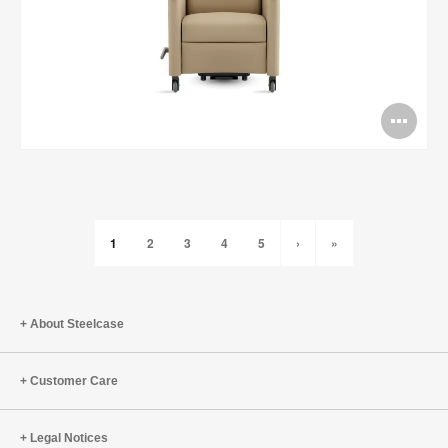
Op
Im
Too
1
2
3
4
5
›
»
About Steelcase
Customer Care
Legal Notices