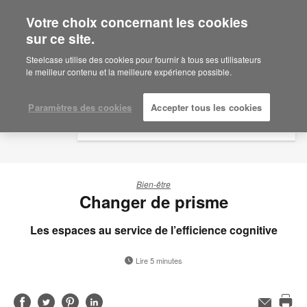
Votre choix concernant les cookies
×
Are you in United States?
sur ce site.
Would you like to see Products we sell in
Steelcase utilise des cookies pour fournir à tous ses utilisateurs
your region?
le meilleur contenu et la meilleure expérience possible.
Americas
English
Paramètres des cookies
Accepter tous les cookies
Español
Bien-être
Changer de prisme
Les espaces au service de l’efficience cognitive
Lire 5 minutes
Partager
Partager
Partager
Partager
Adresse