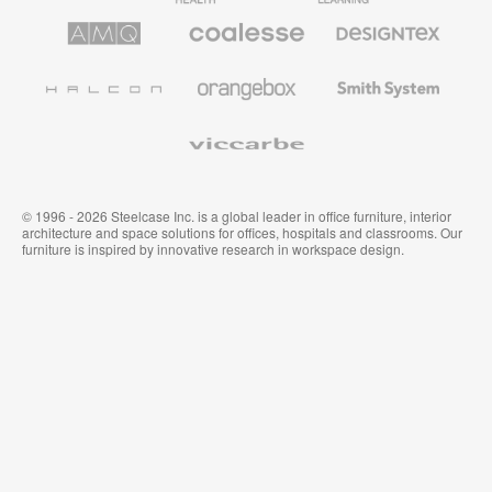
le
AMQ
Coalesse
Designtex
secteur
Solutions
Mobilier
Textiles
de
de
et
l’Education
Bureau
Revêtements
Halcon
Orangebox
Smith
Premium
Muraux
System
Viccarbe
© 1996 - 2026 Steelcase Inc. is a global leader in office furniture, interior
architecture and space solutions for offices, hospitals and classrooms. Our
furniture is inspired by innovative research in workspace design.