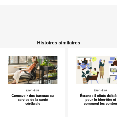
Histoires similaires
Concevoir
Écrans
Bien-être
Bien-être
des
:
Concevoir des bureaux au
Écrans : 5 effets délétè
bureaux
5
service de la santé
pour le bien-être et
cérébrale
comment les contre
au
effets
service
délétère
de
pour