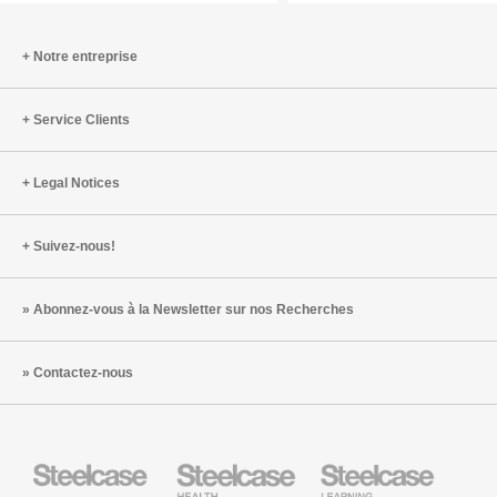
la
le
santé
bien-
Notre entreprise
cérébrale
être
et
Service Clients
commen
les
contrer
Legal Notices
Suivez-nous!
Abonnez-vous à la Newsletter sur nos Recherches
Contactez-nous
Steelcase
Steelcase
Steelcase
Health
Mobilier
pour