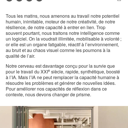
de
Imp
sur
sur
sur
sur
contact
cet
Facebook
Twitter
Pinterest
LinkedIn
Tous les matins, nous amenons au travail notre potentiel
pag
humain, inimitable, moteur de notre créativité, de notre
résilience, de notre capacité à entrer en lien. Trop
souvent pourtant, nous traitons notre intelligence comme
un logiciel. On la voudrait illimitée, mobilisable à volonté ;
or elle est un organe fatigable, réactif à l’environnement,
au bruit et au chaos visuel comme les poumons à la
qualité de l’air.
Notre cerveau est davantage conçu pour la survie que
e
pour le travail du XXI
siècle, rapide, synthétique, boosté
à l’IA. Mais l’IA ne peut remplacer la capacité humaine à
résoudre les problèmes et générer de nouvelles idées.
Pour améliorer nos capacités de réflexion dans ce
contexte, nous devons changer de prisme.