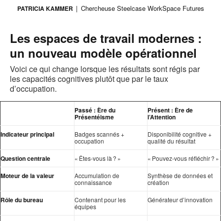
Chercheuse Steelcase WorkSpace Futures
PATRICIA KAMMER
Les espaces de travail modernes :
un nouveau modèle opérationnel
Voici ce qui change lorsque les résultats sont régis par
les capacités cognitives plutôt que par le taux
d’occupation.
Passé : Ère du
Présent : Ère de
Présentéisme
l’Attention
Indicateur principal
Badges scannés +
Disponibilité cognitive +
occupation
qualité du résultat
Question centrale
« Êtes-vous là ? »
« Pouvez-vous réfléchir ? »
Moteur de la valeur
Accumulation de
Synthèse de données et
connaissance
création
Rôle du bureau
Contenant pour les
Générateur d’innovation
équipes