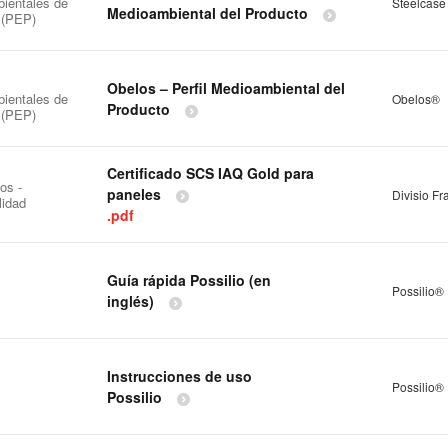
ientales de
Steelcase
Medioambiental del Producto
 (PEP)
Obelos – Perfil Medioambiental del
ientales de
Obelos®
Producto
 (PEP)
Certificado SCS IAQ Gold para
os -
paneles
Divisio F
lidad
.pdf
Guía rápida Possilio (en
Possilio®
inglés)
Instrucciones de uso
Possilio®
Possilio