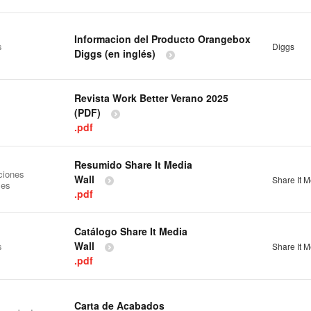
Informacion del Producto Orangebox
s
Diggs
Diggs (en inglés)
Revista Work Better Verano 2025
(PDF)
.pdf
Resumido Share It Media
ciones
Wall
Share It M
les
.pdf
Catálogo Share It Media
Wall
s
Share It M
.pdf
Carta de Acabados