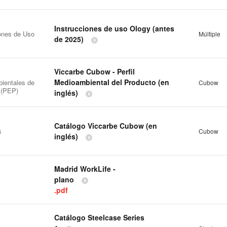
Instrucciones de uso Ology (antes
iones de Uso
Múltiple
de 2025)
Viccarbe Cubow - Perfil
Medioambiental del Producto (en
ientales de
Cubow
 (PEP)
inglés)
Catálogo Viccarbe Cubow (en
s
Cubow
inglés)
Madrid WorkLife -
plano
.pdf
Catálogo Steelcase Series