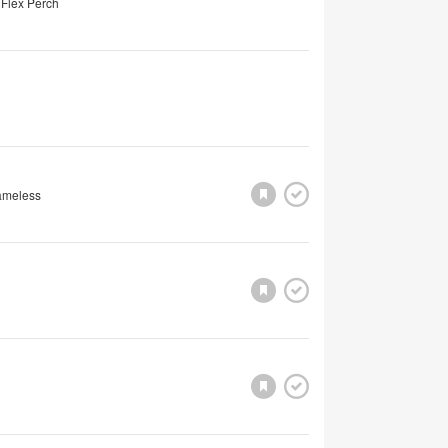
 Flex Perch
rameless