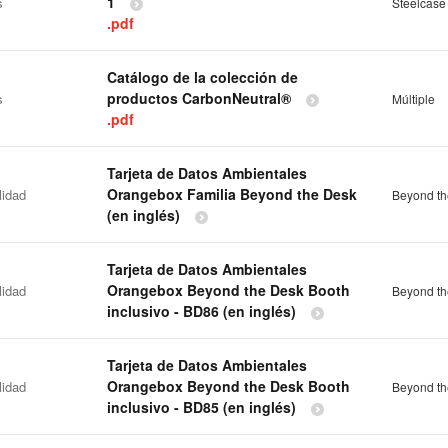
1
s
Steelcase
.pdf
Catálogo de la colección de
productos CarbonNeutral®
s
Múltiple
.pdf
Tarjeta de Datos Ambientales
Orangebox Familia Beyond the Desk
lidad
Beyond th
(en inglés)
Tarjeta de Datos Ambientales
Orangebox Beyond the Desk Booth
lidad
Beyond th
inclusivo - BD86 (en inglés)
Tarjeta de Datos Ambientales
Orangebox Beyond the Desk Booth
lidad
Beyond th
inclusivo - BD85 (en inglés)