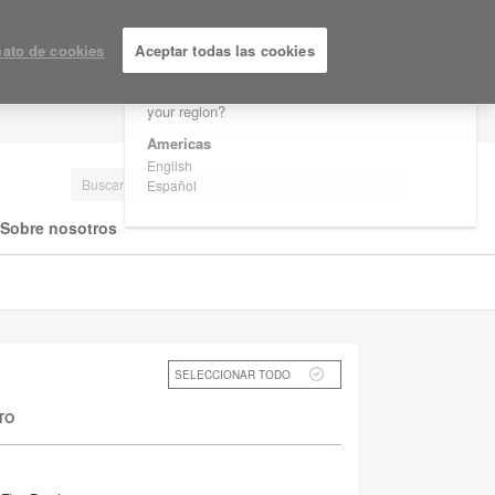
×
Are you in United States?
ato de cookies
Aceptar todas las cookies
Would you like to see Products we sell in
your region?
LOGIN / REGISTRARSE
Americas
English
Español
Sobre nosotros
SELECCIONAR TODO
TO