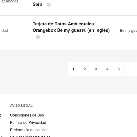
e acabados
Step
Tarjeta de Datos Ambientales
Orangebox Be my guest® (en inglés)
lidad
Be my gu
1
2
3
4
5
›
AVISO LEGAL
b
Condiciones de Uso
Política de Privacidad
Preferencia de cookies
en
Políticas corporativas de