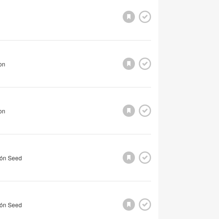
on
on
lón Seed
lón Seed