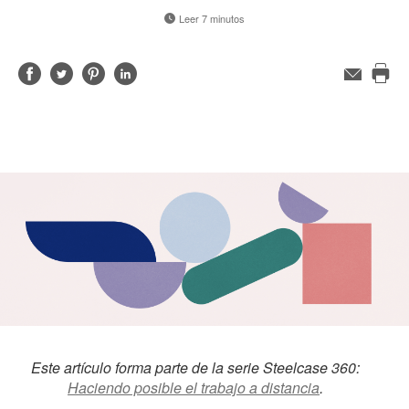
Leer 7 minutos
Compartir
Compartir
Compartir
Compartir
Correo
electrónico
Imp
en
en
en
en
est
Facebook
Twitter
Pinterest
Linked-
pág
in
Este artículo forma parte de la serie Steelcase 360:
Haciendo posible el trabajo a distancia
.