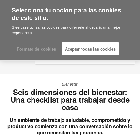
Selecciona tu opción para las cookies
×
Are you in United States?
de este sitio.
Would you like to see Products we sell in
Steelcase utiliza las cookies para ofrecerle al usuario una mejor
your region?
experiencia.
Americas
English
Formato de cookies
Aceptar todas las cookies
Español
Bienestar
Seis dimensiones del bienestar:
Una checklist para trabajar desde
casa
Un ambiente de trabajo saludable, comprometido y
productivo comienza con una conversación sobre lo
que necesitan las personas.