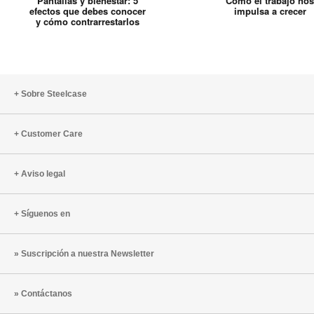
Pantallas y bienestar: 5
Cómo el trabajo nos
bienestar:
trabajo
efectos que debes conocer
impulsa a crecer
y cómo contrarrestarlos
5
nos
efectos
impulsa
que
a
debes
crecer
conocer
Sobre Steelcase
y
cómo
Customer Care
contrarrestarlos
Aviso legal
Síguenos en
Suscripción a nuestra Newsletter
Contáctanos