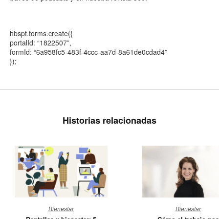
hbspt.forms.create({
portalId: “1822507”,
formId: “6a958fc5-483f-4ccc-aa7d-8a61de0cdad4”
});
Historias relacionadas
Pantallas
Cómo
Bienestar
Bienestar
y
el