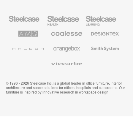
Mobiliario
Mobiliario
Mobiliario
Steelcase
para
para
sanidad
educación
de
de
AMQ
Mobiliario
Textiles
Steelcase
Steelcase
Solutions
premium
de
de
Designtex
Coalesse
Halcon
Orangebox
Smith
System
Viccarbe
© 1996 - 2026 Steelcase Inc. is a global leader in office furniture, interior
architecture and space solutions for offices, hospitals and classrooms. Our
furniture is inspired by innovative research in workspace design.